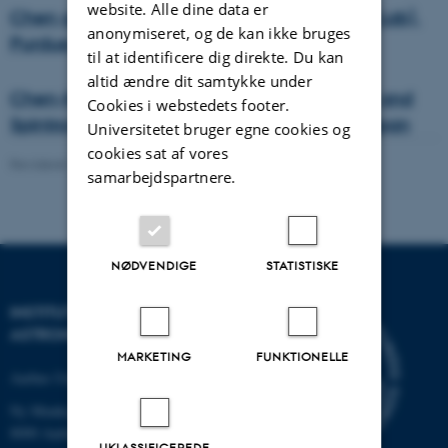
website. Alle dine data er
Chen group (Quantum Matter and Devices Lab).
anonymiseret, og de kan ikke bruges
Purdue University, USA
til at identificere dig direkte. Du kan
altid ændre dit samtykke under
Chen-Kumatani group (Quantum Materials and
Cookies i webstedets footer.
Spintronics lab). AIMR-Tohoku University, Japan
Universitetet bruger egne cookies og
cookies sat af vores
Revideret 13.11.2025
-
Richard Balog
samarbejdspartnere.
NØDVENDIGE
STATISTISKE
INSTITUT FOR FYSIK OG
ASTRONOMI
MARKETING
FUNKTIONELLE
Aarhus Universitet
Ny Munkegade 120
8000 Aarhus C
UKLASSIFICEREDE