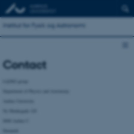
Institut for Fysik og Astronomi
Contact
LQ2M2 group
Department of Physics and Astronomy
Aarhus University
Ny Munkegade 120
8000 Aarhus C
Denamrk