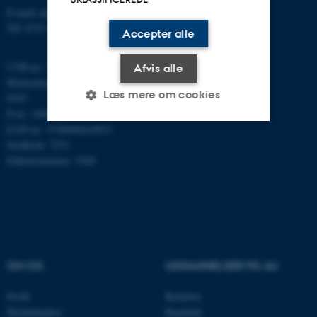
E-mail: phys@au.dk
Tlf: 8715 5696
Accepter alle
CVR-nr.: 31119103
Afvis alle
Momsnummer/VAT: DK 3111
Læs mere om cookies
9103
P-nr.: 1009828059
EAN-nr.: 5798000419872
Stedkode: 7251
Nødvendige
Statistiske
Marketing
Enhedsnummer: 5200
Funktionelle
Uklassificerede
Nødvendige cookies hjælper
med at gøre hjemmesiden
OM OS
UDDANNELSER PÅ AU
brugbar ved at aktivere nogle
grundlæggende funktioner
Profil
Bachelor
som navigation mm.
Medarbejdere
Kandidat