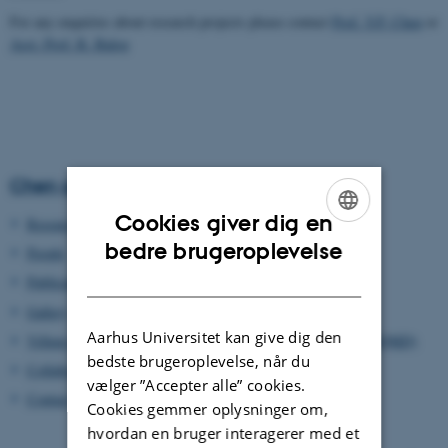
For any enquiries about research projects please contact
Prof. Y.P. Chen
or
Asst. Prof. R. Balog
Chen group Aarhus University, Denmark
Cookies giver dig en
Research
ENGLISH
bedre brugeroplevelse
People
DANISH
Publications
Gallery
Aarhus Universitet kan give dig den
Villum Center for Hybrid Quantum Materials and Devices (HQMD)
bedste brugeroplevelse, når du
Collaborators
vælger ”Accepter alle” cookies.
Contact
Cookies gemmer oplysninger om,
hvordan en bruger interagerer med et