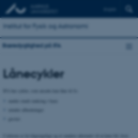
English
Institut for Fysik og Astronomi
Bæredygtighed på IFA
Lånecykler
IFA har cykler, som ansatte kan låne til fx:
møder rundt omkring i byen
mindre afhentninger
gæster.
Cyklerne er let tilgængelige og et sundere alternativ til at køre bil, hvor