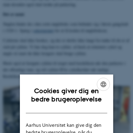
man desuden også skal tænke på parkering.
Det er nemt
Nøglen finder du i den sorte nøgleboks som befinder sig i første gangskab
i 1520-1. Spørg i
sekretariatet
for at få koden til nøgleboksen.
Cyklerne skal ikke bookes, og der er derfor ikke langt fra tanke til du er af
sted på cyklen. Vi har dog kun to cykler, så husk at returnere cykel og
nøgle så snart du ikke længere skal bruge cyklen.
Husk også at fastgøre cyklen til noget med kædelåsen når den parkeres i
det offentlige rum, og stil cyklen IFAs cykelkælder når muligt.
Kædelåsens køde står ved cykelnøglen.
Cookies giver dig en
ENGLISH
bedre brugeroplevelse
DANISH
Aarhus Universitet kan give dig den
bedste brugeroplevelse, når du