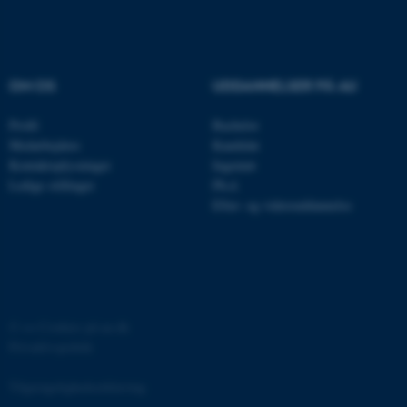
brugbar ved at aktivere nogle
grundlæggende funktioner
som navigation mm.
Hjemmesiden kan ikke
OM OS
UDDANNELSER PÅ AU
fungerer uden disse cookies.
Profil
Bachelor
Medarbejdere
Kandidat
Kontaktoplysninger
Ingeniør
Navn
Udbyder / Domæne
Ledige stillinger
Ph.d.
Efter- og videreuddannelse
be_typo_user
TYPO3 Association
.au.dk
fe_typo_user
Typo3 Association
.au.dk
©
—
Cookies på au.dk
Privatlivspolitik
Tilgængelighedserklæring