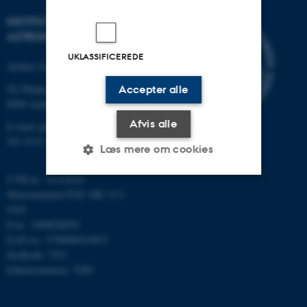
INSTITUT FOR FYSIK OG
ASTRONOMI
UKLASSIFICEREDE
Aarhus Universitet
Ny Munkegade 120
Accepter alle
8000 Aarhus C
Afvis alle
E-mail: phys@au.dk
Tlf: 8715 5696
Læs mere om cookies
CVR-nr.: 31119103
Momsnummer/VAT: DK 3111
Nødvendige
Statistiske
Marketing
9103
P-nr.: 1009828059
Funktionelle
Uklassificerede
EAN-nr.: 5798000419872
Stedkode: 7251
Enhedsnummer: 5200
Nødvendige cookies hjælper
med at gøre hjemmesiden