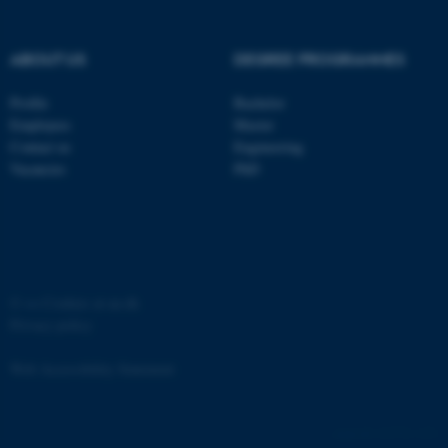
grundlæggende funktioner
som navigation mm.
Hjemmesiden kan ikke
ABOUT US
DEGREE PROGRAMMES
fungerer uden disse cookies.
Profile
Bachelor
Employees
Master
Contact us
Engineering
Vacancies
PhD
Navn
Udbyder / Domæne
be_typo_user
TYPO3 Association
.au.dk
fe_typo_user
Typo3 Association
©
—
Cookies at au.dk
.au.dk
Privacy policy
Web Accessibility Statement
131751 / i31