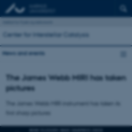
Institut for Fysik og Astronomi
Center for Interstellar Catalysis
News and events
The James Webb MIRI has taken
pictures
The James Webb MIRI instrument has taken its
first sharp pictures