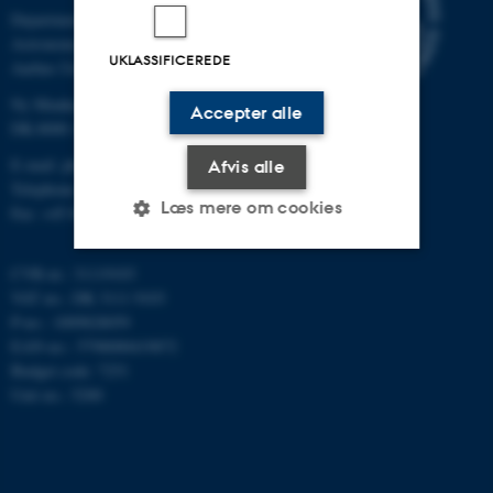
Department of Physics and
Astronomy
UKLASSIFICEREDE
Aarhus University
Ny Munkegade 120
Accepter alle
DK-8000 Aarhus C
E-mail: phys@au.dk
Afvis alle
Telephone: +45 8715 0000
Læs mere om cookies
Fax: +45 8612 0740
CVR-nr.: 31119103
Nødvendige
Statistiske
Marketing
VAT no.: DK 3111 9103
P-no.: 1009828059
Funktionelle
Uklassificerede
EAN-no.: 5798000419872
Budget code: 7251
Unit no.: 5200
Nødvendige cookies hjælper
med at gøre hjemmesiden
brugbar ved at aktivere nogle