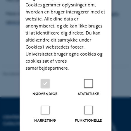
Cookies gemmer oplysninger om,
hvordan en bruger interagerer med et
More info on the
NASA blog
or on the
Leiden University
website. Alle dine data er
news site
(in Dutch)
anonymiseret, og de kan ikke bruges
til at identificere dig direkte. Du kan
altid ændre dit samtykke under
Cookies i webstedets footer.
Universitetet bruger egne cookies og
cookies sat af vores
samarbejdspartnere.
Revideret 03.10.2025
-
Karin Vittrup
NØDVENDIGE
STATISTISKE
CENTER FOR INTERSTELLAR
MARKETING
FUNKTIONELLE
CATALYSIS