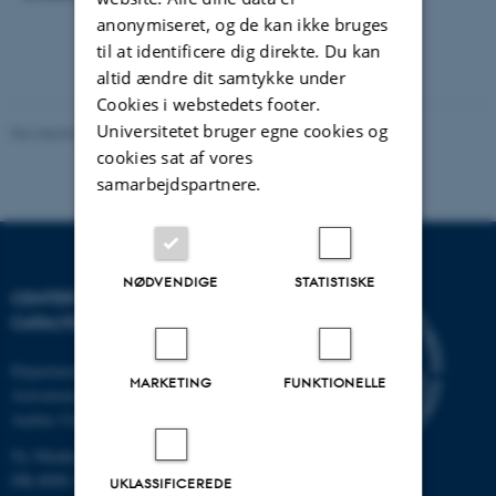
anonymiseret, og de kan ikke bruges
til at identificere dig direkte. Du kan
altid ændre dit samtykke under
Cookies i webstedets footer.
Universitetet bruger egne cookies og
Revideret 03.10.2025
-
Karin Vittrup
cookies sat af vores
samarbejdspartnere.
NØDVENDIGE
STATISTISKE
CENTER FOR INTERSTELLAR
CATALYSIS
Department of Physics and
MARKETING
FUNKTIONELLE
Astronomy
Aarhus University
Ny Munkegade 120
DK-8000 Aarhus C
UKLASSIFICEREDE