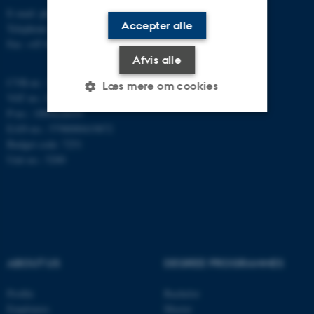
E-mail: phys@au.dk
Accepter alle
Telephone: +45 8715 0000
Fax: +45 8612 0740
Afvis alle
CVR-nr.: 31119103
Læs mere om cookies
VAT no.: DK 3111 9103
P-no.: 1009828059
EAN-no.: 5798000419872
Nødvendige
Statistiske
Marketing
Budget code: 7251
Unit no.: 5200
Funktionelle
Uklassificerede
Nødvendige cookies hjælper
med at gøre hjemmesiden
brugbar ved at aktivere nogle
ABOUT US
DEGREE PROGRAMMES
grundlæggende funktioner
som navigation mm.
Profile
Bachelor
Hjemmesiden kan ikke
Employees
Master