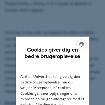
Traspas Muiña, J. Zhang, H. M. Cuppen, B. Redlich, H.
Linnartz, and S. Ioppolo
Summary: In this work, we explore the effects of direct
vibrational excitation by infrared photons on interstellar
ices. We find compelling evidence of IR-induced
Cookies giver dig en
photodesorption of CO and CH3OH ices, yielding
ENGLISH
bedre brugeroplevelse
interstellar efficiencies comparable to or higher than UV-
DANISH
induced counterparts. Most notably, this process could
potentially transfer larger ice molecules to the gas phase
Aarhus Universitet kan give dig den
without fragmentation---thus impacting the expected
bedste brugeroplevelse, når du
abundance of gaseous complex species in the
vælger ”Accepter alle” cookies.
interstellar medium.
Cookies gemmer oplysninger om,
hvordan en bruger interagerer med et
Article link
website. Alle dine data er