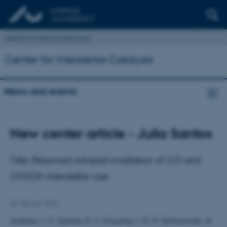
Institut for Fysik og Astronomi
Center for Interstellar Catalysis
News and events
New center article - Julia Santos
Title: Resonant infrared irradiation of CO and
CH3OH interstellar ices
22. februar 2023
Authors: J. C. Santos, K.-J. Chuang, J. G. M. Schrauwen, A.