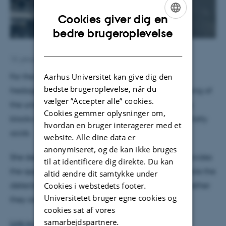
Cookies giver dig en
ENGLISH
bedre brugeroplevelse
DANISH
13. januar 2025
af
Karin Vittrup
Aarhus Universitet kan give dig den
For the Danish podcast Fuld af viden - Forskernes
bedste brugeroplevelse, når du
fredagsbar, Liv takes us on a journey to the beginning of
vælger ”Accepter alle” cookies.
the universe in explaining her hunt for the building
Cookies gemmer oplysninger om,
blocks of life - amino acids, DNA bases, sugar and fatty
hvordan en bruger interagerer med et
acids.
website. Alle dine data er
anonymiseret, og de kan ikke bruges
She describes how her new
ERC Sygergy Grant
provides
til at identificere dig direkte. Du kan
the opportunity to build a new lab, which will enable the
altid ændre dit samtykke under
detection of single molecules and determining whether
Cookies i webstedets footer.
Universitetet bruger egne cookies og
they are building blocks of life.
cookies sat af vores
samarbejdspartnere.
Link to podcast
(in Danish)