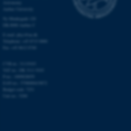
Astronomy
Nødvendige
Statistiske
Marketing
Aarhus University
Funktionelle
Uklassificerede
Ny Munkegade 120
DK-8000 Aarhus C
E-mail: phys@au.dk
Telephone: +45 8715 0000
Nødvendige cookies hjælper
Fax: +45 8612 0740
med at gøre hjemmesiden
brugbar ved at aktivere nogle
CVR-nr.: 31119103
grundlæggende funktioner
VAT no.: DK 3111 9103
som navigation mm.
P-no.: 1009828059
Hjemmesiden kan ikke
EAN-no.: 5798000419872
fungerer uden disse cookies.
Budget code: 7251
Unit no.: 5200
Navn
Udbyder / Domæne
be_typo_user
TYPO3 Association
.au.dk