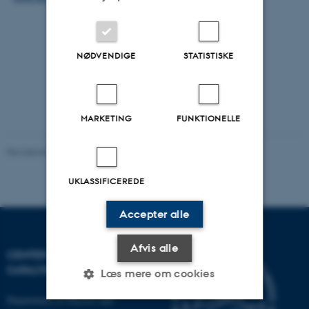
NØDVENDIGE
STATISTISKE
MARKETING
FUNKTIONELLE
Revideret 03.10.2025
-
Karin Vittrup
UKLASSIFICEREDE
Accepter alle
Afvis alle
CENTER FOR INTERSTELLAR
CATALYSIS
Læs mere om cookies
Department of Physics and