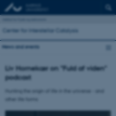
Institut for Fysik og Astronomi
Center for Interstellar Catalysis
News and events
Liv Hornekær on "Fuld af viden"
podcast
Hunting the origin of life in the universe - and
other life forms