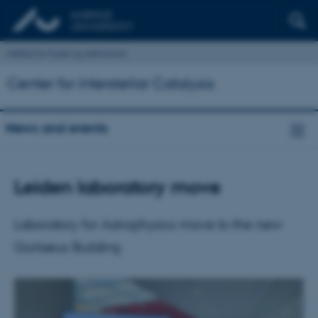
Institut for Fysik og Astronomi
Center for Interstellar Catalysis
News and events
Leiden laboratory move
Laboratory for Astrophysics move to the new
Gorlaeus Building