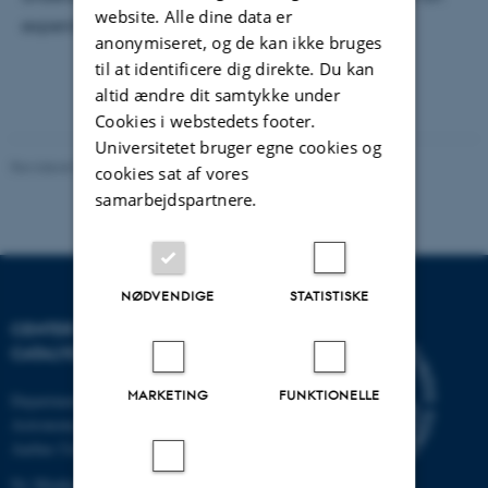
website. Alle dine data er
experimental research.
anonymiseret, og de kan ikke bruges
til at identificere dig direkte. Du kan
altid ændre dit samtykke under
Cookies i webstedets footer.
Universitetet bruger egne cookies og
Revideret 03.10.2025
-
Karin Vittrup
cookies sat af vores
samarbejdspartnere.
NØDVENDIGE
STATISTISKE
CENTER FOR INTERSTELLAR
CATALYSIS
MARKETING
FUNKTIONELLE
Department of Physics and
Astronomy
Aarhus University
Ny Munkegade 120