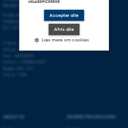
UKLASSIFICEREDE
DK-8000 Aarhus C
E-mail: phys@au.dk
Accepter alle
Telephone: +45 8715 0000
Fax: +45 8612 0740
Afvis alle
Læs mere om cookies
CVR-nr.: 31119103
VAT no.: DK 3111 9103
P-no.: 1009828059
EAN-no.: 5798000419872
Nødvendige
Statistiske
Marketing
Budget code: 7251
Funktionelle
Uklassificerede
Unit no.: 5200
Nødvendige cookies hjælper
med at gøre hjemmesiden
brugbar ved at aktivere nogle
ABOUT US
DEGREE PROGRAMMES
grundlæggende funktioner
som navigation mm.