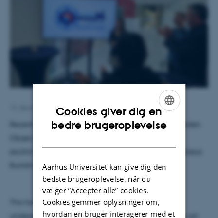
13. december 2024
af
Karin Vittrup
Cookies giver dig en
ENGLISH
bedre brugeroplevelse
Recently the Laboratory for Astrophysics (LfA) at Leiden
DANISH
Observatory had their opening event marking an
exciting milestone of LfA's relocation to a new Gorlaeus
Building.
Aarhus Universitet kan give dig den
bedste brugeroplevelse, når du
vælger ”Accepter alle” cookies.
Cookies gemmer oplysninger om,
This furthers the commitment to advancing the
hvordan en bruger interagerer med et
understanding of the universe through state-of-the-art