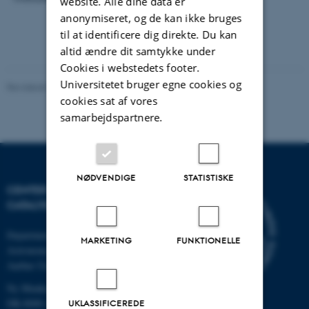
website. Alle dine data er
anonymiseret, og de kan ikke bruges
til at identificere dig direkte. Du kan
altid ændre dit samtykke under
Cookies i webstedets footer.
Universitetet bruger egne cookies og
Revideret 03.10.2025
-
Karin Vittrup
cookies sat af vores
samarbejdspartnere.
NØDVENDIGE
STATISTISKE
CENTER FOR INTERSTELLAR
CATALYSIS
Department of Physics and
MARKETING
FUNKTIONELLE
Astronomy
Aarhus University
Ny Munkegade 120
DK-8000 Aarhus C
UKLASSIFICEREDE