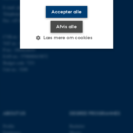
E-mail: phys@au.dk
Accepter alle
Telephone: +45 8715 0000
Fax: +45 8612 0740
Afvis alle
CVR-nr.: 31119103
Læs mere om cookies
VAT no.: DK 3111 9103
P-no.: 1009828059
EAN-no.: 5798000419872
Nødvendige
Statistiske
Marketing
Budget code: 7251
Unit no.: 5200
Funktionelle
Uklassificerede
Nødvendige cookies hjælper
med at gøre hjemmesiden
brugbar ved at aktivere nogle
ABOUT US
DEGREE PROGRAMMES
grundlæggende funktioner
som navigation mm.
Profile
Bachelor
Hjemmesiden kan ikke
Employees
Master