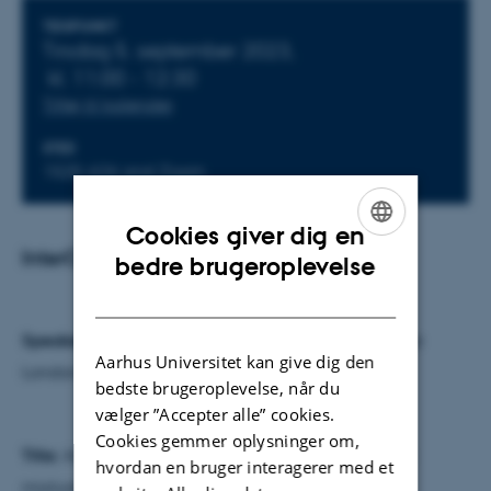
Oplysninger om arrangementet
TIDSPUNKT
Tirsdag 5. september 2023,
kl. 11:00 - 12:30
Tilføj til kalender
STED
1525-626 and Zoom
Cookies giver dig en
InterCat seminar
ENGLISH
bedre brugeroplevelse
DANISH
Speaker:
Christoph G. Salzmann
, University College
Aarhus Universitet kan give dig den
London
bedste brugeroplevelse, når du
vælger ”Accepter alle” cookies.
Cookies gemmer oplysninger om,
Title:
Amorphous water ice: From fundamentals to
hvordan en bruger interagerer med et
mixtures with fullerenes and hydrocarbons