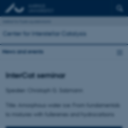
Institut for Fysik og Astronomi
Center for Interstellar Catalysis
News and events
InterCat seminar
Speaker: Christoph G. Salzmann
Title: Amorphous water ice: From fundamentals
to mixtures with fullerenes and hydrocarbons