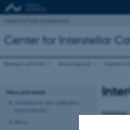
Institut for Fysik og Astronomi
Center for Interstellar Ca
Research activities
About InterCat
People at I
Inte
News and events
Workshop on new Methods in
Astrochemistry
Speaker:
News