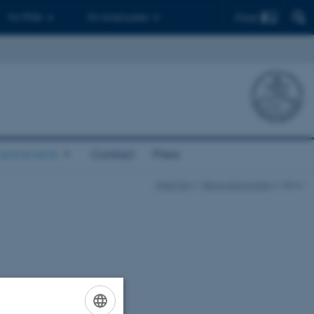
Find
For PhDs
For employees
and events
Contact
Press
InterCat
News and events
show