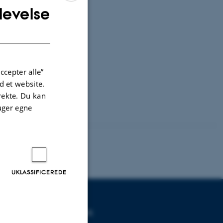
levelse
ENGLISH
et
DANISH
ccepter alle”
 et website.
irekte. Du kan
uger egne
UKLASSIFICEREDE
DEGREE PROGRAMMES