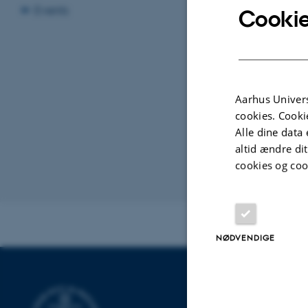
Events
Cookie
Aarhus Univers
cookies. Cooki
Alle dine data 
altid ændre di
cookies og coo
Revideret 03.10
NØDVENDIGE
CENTER FOR 