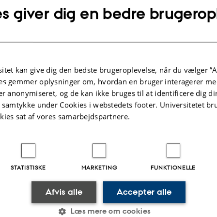
s giver dig en bedre brugerop
Oplysninger om arrangement
TIDSPUNKT
Tirsdag 27. august 2024,
kl. 10:00 - 12:00
Tilføj til kalender
itet kan give dig den bedste brugeroplevelse, når du vælger ”A
es gemmer oplysninger om, hvordan en bruger interagerer med
er anonymiseret, og de kan ikke bruges til at identificere dig d
t samtykke under Cookies i webstedets footer. Universitetet br
kies sat af vores samarbejdspartnere.
.2025
-
Karin Vittrup
STATISTISKE
MARKETING
FUNKTIONELLE
Afvis alle
Accepter alle
INTERSTELLAR CATALYSIS
ABOUT US
Læs mere om cookies