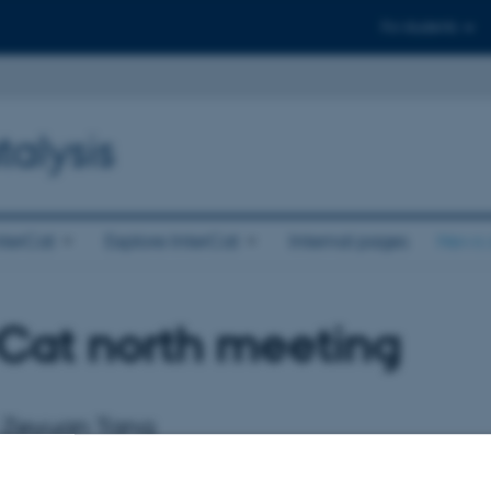
For students
talysis
nterCat
Explore InterCat
Internal pages
News 
rCat north meeting
 Zeyuan Tang