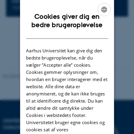
STED
1525-626 or Zoom
Cookies giver dig en
ENGLISH
bedre brugeroplevelse
Af
Karin Vittrup
DANISH
InterCat north group meeting
Aarhus Universitet kan give dig den
bedste brugeroplevelse, når du
vælger ”Accepter alle” cookies.
Cookies gemmer oplysninger om,
Revideret 03.10.2025
-
Karin Vittrup
hvordan en bruger interagerer med et
website. Alle dine data er
anonymiseret, og de kan ikke bruges
til at identificere dig direkte. Du kan
altid ændre dit samtykke under
Cookies i webstedets footer.
CENTER FOR INTERSTELLAR
Universitetet bruger egne cookies og
CATALYSIS
cookies sat af vores