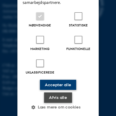
samarbejdspartnere.
Department of Physics and
Astronomy
Aarhus University
Ny Munkegade 120
NØDVENDIGE
STATISTISKE
DK-8000 Aarhus C
E-mail: phys@au.dk
Telephone: +45 8715 0000
MARKETING
FUNKTIONELLE
Fax: +45 8612 0740
CVR-nr.: 31119103
VAT no.: DK 3111 9103
UKLASSIFICEREDE
P-no.: 1009828059
EAN-no.: 5798000419872
Accepter alle
Budget code: 7251
Unit no.: 5200
Afvis alle
Læs mere om cookies