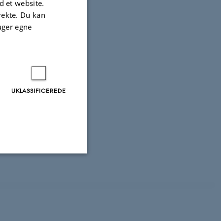
 et website.
irekte. Du kan
uger egne
 space
UKLASSIFICEREDE
s under
Uklassificerede
ere nogle