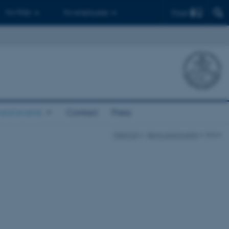
Find
For PhDs
For employees
and events
Contact
Press
InterCat
News and events
show