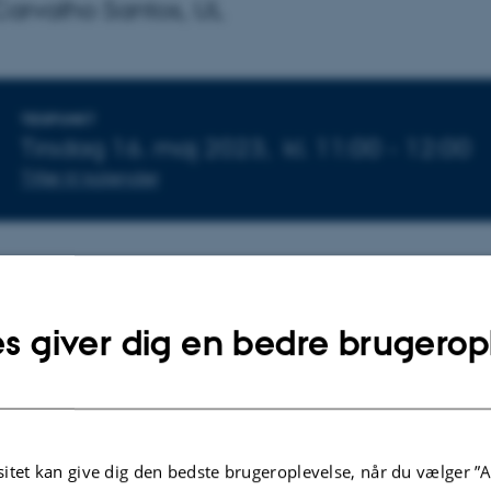
Carvalho Santos, UL
Oplysninger om arrangemen
TIDSPUNKT
Tirsdag 16. maj 2023,
kl. 11:00 - 12:00
Tilføj til kalender
t Center meeting
s giver dig en bedre brugerop
an Brix
itet kan give dig den bedste brugeroplevelse, når du vælger ”A