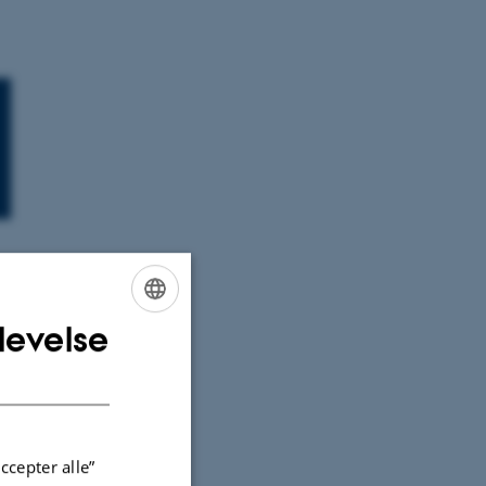
tet
levelse
ENGLISH
DANISH
ccepter alle”