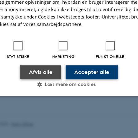
es gemmer oplysninger om, hvordan en bruger interagerer med
er anonymiseret, og de kan ikke bruges til at identificere dig d
trup, AU
t samtykke under Cookies i webstedets footer. Universitetet br
kies sat af vores samarbejdspartnere.
enating Stardust - forming alcohols, ketones and acids in
rvalho Santos, UL
STATISTISKE
MARKETING
FUNKTIONELLE
ical desorption and radical-induced chemistry of H2S ice
Afvis alle
Accepter alle
cloud conditions
Læs mere om cookies
Statistiske
Marketing
Funktionelle
.2025
-
Karin Vittrup
es hjælper med at gøre hjemmesiden brugbar ved at aktiv