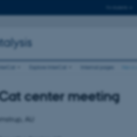
For students
talysis
nterCat
Explore InterCat
Internal pages
News 
rCat center meeting
umstrup, AU