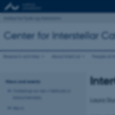
Institut for Fysik og Astronomi
Center for Interstellar Ca
Research activities
About InterCat
People at I
Inte
News and events
Workshop on new Methods in
Astrochemistry
Laura Sl
News