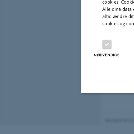
cookies. Cooki
Alle dine data 
Laura Slums
altid ændre di
cookies og coo
Title: Oxyg
Julia de Ca
NØDVENDIGE
Title: Chem
molecular-
Nødvendige
Revideret 03.10
Nødvendige cooki