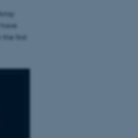
Array
y have
the first