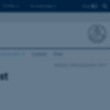
Find
For PhDs
For employees
and events
Contact
Press
InterCat
News and events
show
st