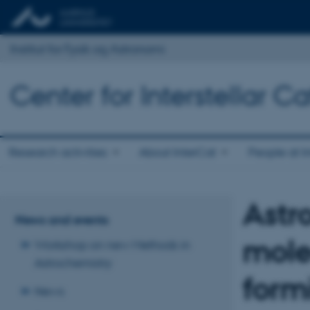
Institut for Fysik og Astronomi
Center for Interstellar Ca
Research activities
About InterCat
People at I
Astr
News and events
mole
Workshop on new Methods in
Astrochemistry
form
News