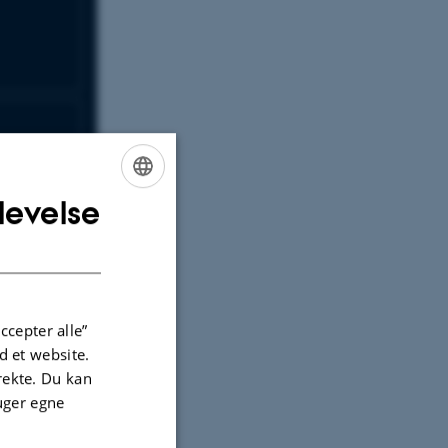
levelse
ENGLISH
DANISH
ccepter alle”
 et website.
irekte. Du kan
uger egne