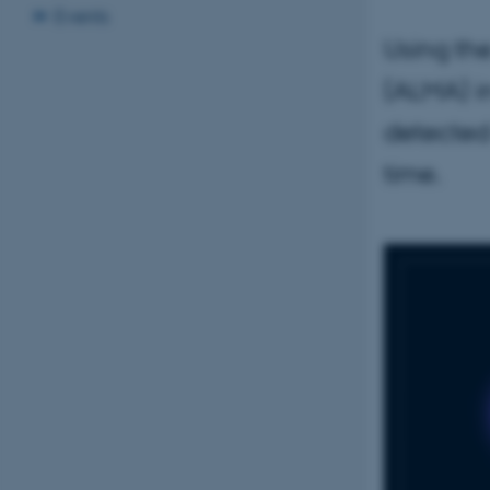
Events
Using th
(ALMA) i
detected 
time.