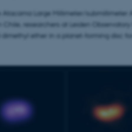
e Atacama Large Millimeter/submillimeter 
n Chile, researchers at Leiden Observator
dimethyl ether in a planet-forming disc for 