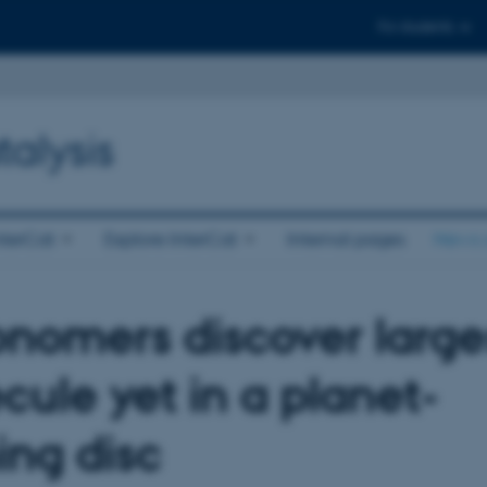
For students
talysis
nterCat
Explore InterCat
Internal pages
News 
onomers discover large
cule yet in a planet-
ing disc