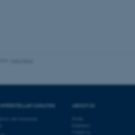
Udbyder / Domæne
Udløb
Beskrivelse
30
Denne cookie sættes af
TYPO3 Association
minutter
TYPO3, og bruges til at 
.au.dk
session, når en backend-
TYPO3 eller Frontend.
30
Dette cookienavn er fo
Typo3 Association
minutter
webindholdsstyringssyst
.au.dk
som en brugersessionside
muligt at gemme bruger
tilfælde er det muligvis
kan indstilles ved defau
.2025
-
Karin Vittrup
dette kan forhindres af 
de fleste tilfælde er det in
ødelagt i slutningen af 
indeholder en tilfældig id
specifikke brugerdata.
Session
Denne cookie er en purp
Microsoft Corporation
cookie, der bruges af hj
.au.dk
i Microsoft .net- teknolo
til at opretholde en an
INTERSTELLAR CATALYSIS
ABOUT US
Session
Generel formål platform 
Oracle Corporation
websteder skrevet i JSP. 
.au.dk
opretholde en anonym br
hysics and Astronomy
Profile
ty
Employees
Session
This cookie is set by w
Microsoft Corporation
Azure cloud platform. It 
.mitstudie.au.dk
Contact us
to make sure the visitor