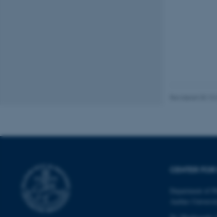
Navn
be_typo_user
fe_typo_user
Revideret 03.10
ASP.NET_SessionId
CENTER FOR 
JSESSIONID
Department of P
Aarhus Universi
ARRAffinity