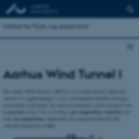
Institut for Fysik og Astronomi
Aarhus Wind Tunnel I
The Aarhus Wind Tunnel I (AWTS I) is a smaller facility which also
3
consists of a (approximately 1.2 m
) environmental chamber housing a
recirculating wind tunnel. Key physical parameters can be recreated such
pressure
gas composition
wind flow
as
(from 1 bar to 0.5mbar),
,
and
low
temperature
some
, importantly the suspension/transport and
dust
controlled deposition of
.