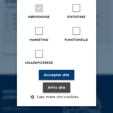
Brigitte Christina
Henderson
Akademisk medarbejder
brigitte@phys.au.dk
M
NØDVENDIGE
STATISTISKE
1520, 524
H
+4587155605
P
+4523382389
P
MARKETING
FUNKTIONELLE
Revideret 13.11.2025
-
Jens Jacob Iversen
UKLASSIFICEREDE
Accepter alle
Afvis alle
INSTITUT FOR FYSIK OG
Læs mere om cookies
ASTRONOMI
Aarhus Universitet