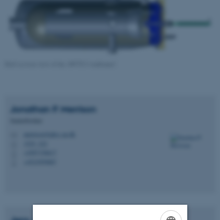
Half section view of the AWTS I vindtunnel
Jonathan P.
Merrison
Seniorforsker
merrison@phys.au.dk
M
1525, 222
H
+4587156617
P
+4523959887
P