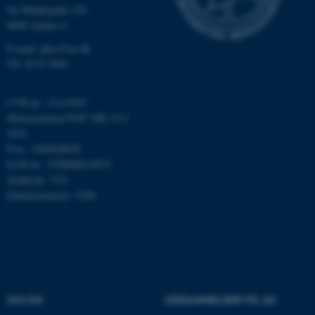
Nødvendige
Statistiske
Marketing
Ny Munkegade 120
8000 Aarhus C
Funktionelle
Uklassificerede
E-mail: phys@au.dk
Tlf: 8715 5696
Nødvendige cookies hjælper
CVR-nr.: 31119103
med at gøre hjemmesiden
Momsnummer/VAT: DK 3111
brugbar ved at aktivere nogle
9103
grundlæggende funktioner
P-nr.: 1009828059
som navigation mm.
EAN-nr.: 5798000419872
Hjemmesiden kan ikke
Stedkode: 7251
fungerer uden disse cookies.
Enhedsnummer: 5200
Navn
Udbyder / Domæne
be_typo_user
TYPO3 Association
.au.dk
OM OS
UDDANNELSER PÅ AU