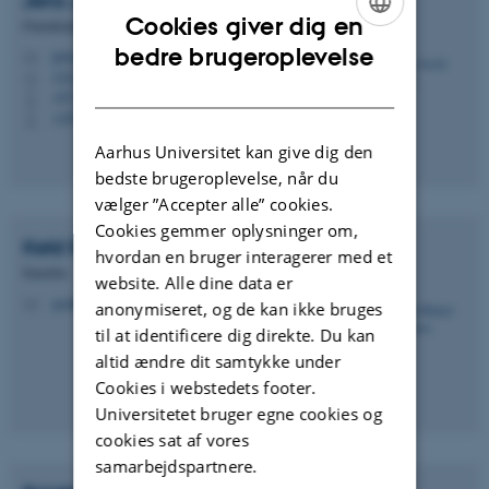
Jens Jacob
Iversen
Cookies giver dig en
Finmekaniker
ENGLISH
bedre brugeroplevelse
jji@phys.au.dk
M
1523, 110
H
DANISH
+87156617
P
+4551940211
P
Aarhus Universitet kan give dig den
bedste brugeroplevelse, når du
vælger ”Accepter alle” cookies.
Cookies gemmer oplysninger om,
Keld Rømer
Rasmussen
hvordan en bruger interagerer med et
Emeritus
website. Alle dine data er
geolkrr@geo.au.dk
M
anonymiseret, og de kan ikke bruges
til at identificere dig direkte. Du kan
altid ændre dit samtykke under
Cookies i webstedets footer.
Universitetet bruger egne cookies og
cookies sat af vores
samarbejdspartnere.