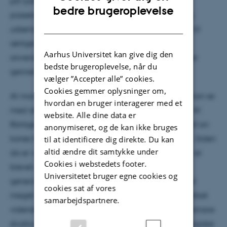
på lysets og som benytter, at når ladede partikler
ENGLISH
bedre brugeroplevelse
passerer gennem et magnetfelt, accelereres de og
DANISH
udsender stråling. Strålingen spænder fra infrarød til
røntgen og har en bred vifte af videnskabelige
Aarhus Universitet kan give dig den
anvendelser, fordi den penetrerer materialer, som er
bedste brugeroplevelse, når du
gennemsigtigt for synligt lys.
vælger ”Accepter alle” cookies.
Cookies gemmer oplysninger om,
At man kan bruge lys til at undersøge ting, vi ikke kan se
hvordan en bruger interagerer med et
med det blotte øje, blev for alvor klart, da Conrad W.
website. Alle dine data er
Röntgen viste verden et billede, han havde taget af sin
anonymiseret, og de kan ikke bruges
kones hånd, hvor man ser skelettet inden i hånden. Siden
til at identificere dig direkte. Du kan
altid ændre dit samtykke under
da er videnskaben nået meget langt. Synkrotroner er
Cookies i webstedets footer.
blevet udviklet og optimeret, og i dag har vi 3.
Universitetet bruger egne cookies og
generation af synkrotroner, som producerer lys med
cookies sat af vores
meget høj intensitet og lysstyrke. Det har virkelig rykket
samarbejdspartnere.
videnskaben og gjort os i stand til at forstå bl.a. atomare
strukturer af faste stoffer, molekyler og vigtige biologiske