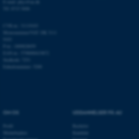
E-mail: phys@au.dk
Funktionelle
Uklassificerede
Tlf: 8715 5696
CVR-nr.: 31119103
Nødvendige cookies hjælper
Momsnummer/VAT: DK 3111
med at gøre hjemmesiden
9103
P-nr.: 1009828059
brugbar ved at aktivere nogle
EAN-nr.: 5798000419872
grundlæggende funktioner
Stedkode: 7251
som navigation mm.
Enhedsnummer: 5200
Hjemmesiden kan ikke
fungerer uden disse cookies.
Navn
Udbyder / Domæne
be_typo_user
OM OS
UDDANNELSER PÅ AU
TYPO3 Association
.au.dk
Profil
Bachelor
Medarbejdere
Kandidat