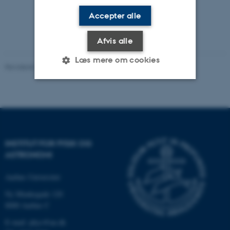
Accepter alle
Afvis alle
Læs mere om cookies
Revideret 29.09.2025
-
web@phys.au.dk
Nødvendige
Statistiske
Marketing
Funktionelle
Uklassificerede
INSTITUT FOR FYSIK OG
ASTRONOMI
Nødvendige cookies hjælper
med at gøre hjemmesiden
Aarhus Universitet
brugbar ved at aktivere nogle
Ny Munkegade 120
grundlæggende funktioner
8000 Aarhus C
som navigation mm.
E-mail: phys@au.dk
Hjemmesiden kan ikke