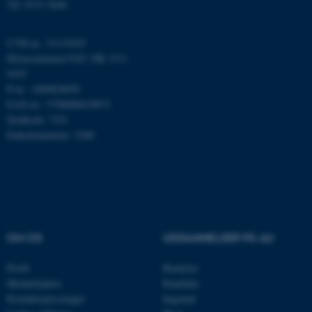
Tlf: 8715 5696
fungerer uden disse cookies.
CVR-nr.: 31119103
Momsnummer/VAT: DK 3111
Navn
Udbyder / Domæne
9103
be_typo_user
TYPO3 Association
P-nr.: 1009828059
.au.dk
EAN-nr.: 5798000419872
Stedkode: 7251
Enhedsnummer: 5200
fe_typo_user
Typo3 Association
.au.dk
OM OS
UDDANNELSER PÅ AU
Profil
Bachelor
Medarbejdere
Kandidat
Kontaktoplysninger
Ingeniør