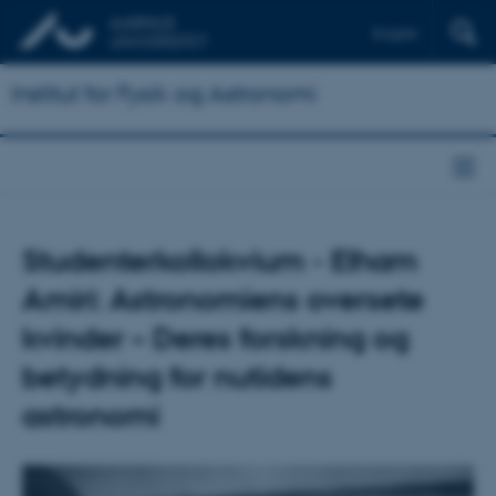
English
Institut for Fysik og Astronomi
Studenterkollokvium - Elham
Amiri: Astronomiens oversete
kvinder – Deres forskning og
betydning for nutidens
astronomi