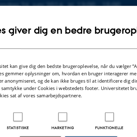
plysninger om arrangementet
rsdag 26. juni 2014,
kl. 13:00 - 15:00
føj til kalender
s giver dig en bedre brugerop
D
20-316
ahnsen
itet kan give dig den bedste brugeroplevelse, når du vælger ”A
es gemmer oplysninger om, hvordan en bruger interagerer med
ning Tunneling Microscope Investigations of Graphene Co
er anonymiseret, og de kan ikke bruges til at identificere dig d
er Ambient and Aqueous Conditions. Vejleder: Liv Horne
t samtykke under Cookies i webstedets footer. Universitetet br
kies sat af vores samarbejdspartnere.
STATISTISKE
MARKETING
FUNKTIONELLE