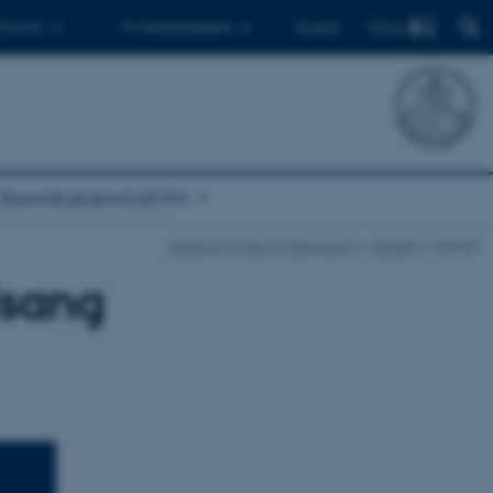
Find
 ph.d.er
Til medarbejdere
English
Bæredygtighed på IFA
Institut for Fysik og Astronomi
Aktuelt
Nyhed
lsang