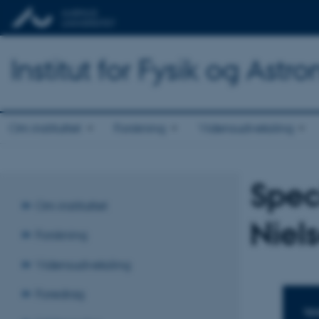
Institut for Fysik og Astr
Om instituttet
Forskning
Vidensudveksling
Spec
Om instituttet
Niel
Forskning
Vidensudveksling
Foredrag
TI