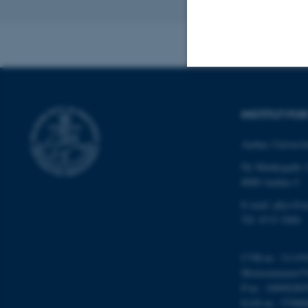
Revideret 29.09
Nødvendige
INSTITUT FO
Aarhus Universit
Nødvendige cooki
Ny Munkegade 
grundlæggende fu
8000 Aarhus C
cookies.
E-mail: phys@a
Tlf: 8715 5696
Navn
CVR-nr.: 31119
be_typo_user
Momsnummer/VA
P-nr.: 10098280
EAN-nr.: 57980