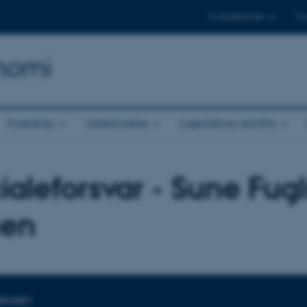
Til studerende
Til
onomi
Foredrag
Uddannelse
Ligestilling ved IFA
ialeforsvar - Sune Fug
sen
DSPUNKT