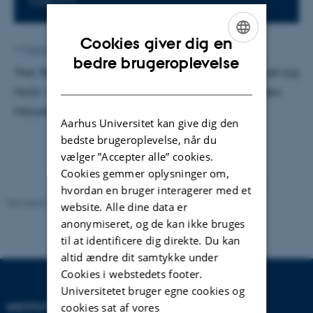
1590-213
Cookies giver dig en
Af
Katrine Hvid Kaisen
ENGLISH
bedre brugeroplevelse
Titel: Reduktion og oxidering af Au(111) støtted enkel lag
DANISH
MoS2. Vejleder: Jeppe Vang Lauritsen. Censor: Anders
Mikkelsen.
Aarhus Universitet kan give dig den
bedste brugeroplevelse, når du
vælger ”Accepter alle” cookies.
Cookies gemmer oplysninger om,
hvordan en bruger interagerer med et
Revideret 29.09.2025
-
web@phys.au.dk
website. Alle dine data er
anonymiseret, og de kan ikke bruges
til at identificere dig direkte. Du kan
altid ændre dit samtykke under
Cookies i webstedets footer.
Universitetet bruger egne cookies og
INSTITUT FOR FYSIK OG
cookies sat af vores