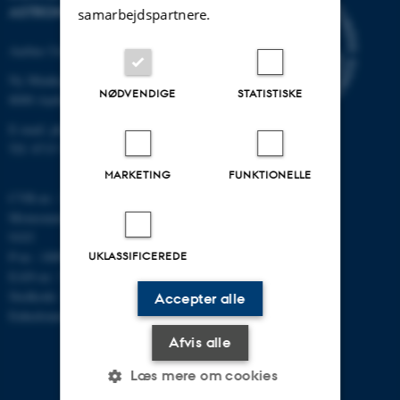
ASTRONOMI
samarbejdspartnere.
Aarhus Universitet
Ny Munkegade 120
NØDVENDIGE
STATISTISKE
8000 Aarhus C
E-mail: phys@au.dk
Tlf: 8715 5696
MARKETING
FUNKTIONELLE
CVR-nr.: 31119103
Momsnummer/VAT: DK 3111
9103
P-nr.: 1009828059
UKLASSIFICEREDE
EAN-nr.: 5798000419872
Stedkode: 7251
Accepter alle
Enhedsnummer: 5200
Afvis alle
Læs mere om cookies