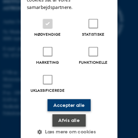
INSTITUT FOR FYSIK OG
samarbejdspartnere.
ASTRONOMI
Aarhus Universitet
Ny Munkegade 120
NØDVENDIGE
STATISTISKE
8000 Aarhus C
E-mail: phys@au.dk
Tlf: 8715 5696
MARKETING
FUNKTIONELLE
CVR-nr.: 31119103
Momsnummer/VAT: DK 3111
9103
UKLASSIFICEREDE
P-nr.: 1009828059
EAN-nr.: 5798000419872
Accepter alle
Stedkode: 7251
Enhedsnummer: 5200
Afvis alle
Læs mere om cookies