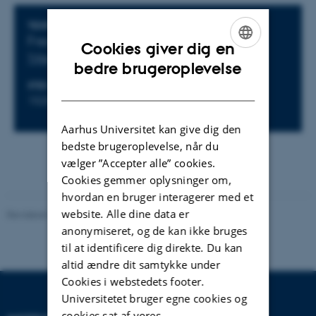
Oplysninger om arrangementet
TIDSPUNKT
Fredag 20. juni 2025,
kl. 13:00 - 15:00
Cookies giver dig en
Tilføj til kalender
ENGLISH
bedre brugeroplevelse
DANISH
STED
Hjemmeside
1520-616
Aarhus Universitet kan give dig den
bedste brugeroplevelse, når du
vælger ”Accepter alle” cookies.
Cookies gemmer oplysninger om,
hvordan en bruger interagerer med et
website. Alle dine data er
Revideret 29.09.2025
-
web@phys.au.dk
anonymiseret, og de kan ikke bruges
til at identificere dig direkte. Du kan
altid ændre dit samtykke under
Cookies i webstedets footer.
Universitetet bruger egne cookies og
cookies sat af vores