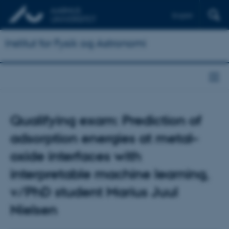
English
Institut for Fysik og Astronomi
Qualifying exam: Prediction of
adsorption energies at metal–
oxide interfaces with
interpretable machine learning,
v/PhD student Marius Juul
Nielsen