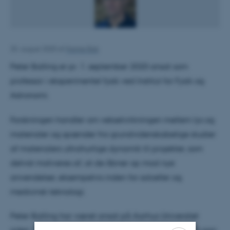
25. august 2020
af
Hanne Bak
Peter Balling er pr. 1. september 2020 ansat som
professor i eksperimentel fysik ved Institut for Fysik og
Astronomi.
Forskningen handler om vekselvirkningen mellem lys og
materialer og spænder fra grundvidenskabelige studier
af materialers ultrahurtige dynamik til projekter, som
delvist motiveres af, at de åbner op mod nye
anvendelser, eksempelvis inden for solceller og
medicinsk teknologi.
Peter Balling har været ansat på Aarhus Universitet