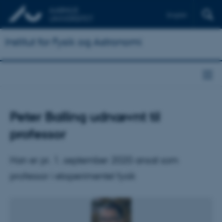
English
Institut for Fysik og Astronomi
Peter Balling udnævnt til
professor
Han er pr. 1. september 2020 ansat som
professor i eksperimentel fysik