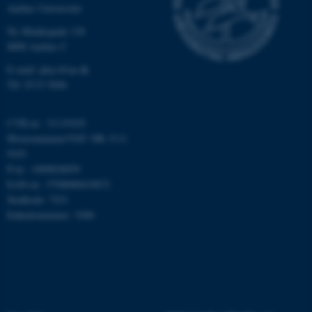
Aarhus Universitet
Nødvendige
Statistiske
Marketing
Ny Munkegade 120
Funktionelle
Uklassificerede
8000 Aarhus C
E-mail: phys@au.dk
Tlf: 8715 5696
Nødvendige cookies hjælper
med at gøre hjemmesiden
CVR-nr.: 31119103
brugbar ved at aktivere nogle
Momsnummer/VAT: DK 3111
grundlæggende funktioner
9103
P-nr.: 1009828059
som navigation mm.
EAN-nr.: 5798000419872
Hjemmesiden kan ikke
Stedkode: 7251
fungerer uden disse cookies.
Enhedsnummer: 5200
Navn
Udbyder / Domæne
be_typo_user
TYPO3 Association
.au.dk