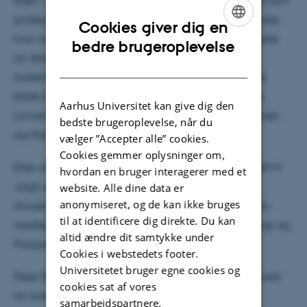
siden 1997, fra 2003-2014 som lektor og siden 2014 som
professor MSO. Han er uddannet fra Aarhus Universitet,
Cookies giver dig en
hvor han i 1995 fik sin ph.d.-grad og i 2014 forsvarede
ENGLISH
bedre brugeroplevelse
sin doktorafhandling om ultrahurtig dynamik i
DANISH
materialer. Gennem sin karriere har han forsket ved
både FOM-instituttet AMOLF i Amsterdam, Holland,
Aarhus Universitet kan give dig den
Lawrence Berkeley Laboratoriet i Berkeley, Californien
bedste brugeroplevelse, når du
og Macquarie Universitetet i Sydney, Australien.
vælger ”Accepter alle” cookies.
Cookies gemmer oplysninger om,
Efter otte år i Akademisk Råd, blev Peter Balling i 2019
hvordan en bruger interagerer med et
valgt som medarbejderrepræsentant i Aarhus
website. Alle dine data er
anonymiseret, og de kan ikke bruges
Universitets bestyrelse. Han blev i 2017 udpeget som
til at identificere dig direkte. Du kan
medlem af Danmarks Frie Forskningsfond | Teknologi og
altid ændre dit samtykke under
Produktion (FTP), hvor han p.t. er næstformand.
Cookies i webstedets footer.
Universitetet bruger egne cookies og
Peter Balling er født i Aarhus, hvor han stadig bor med
cookies sat af vores
sin kone Kerstin; han har to voksne sønner. Fritiden
samarbejdspartnere.