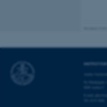
Nødvendige cooki
grundlæggende fu
cookies.
Revideret 29.09
Navn
be_typo_user
INSTITUT FO
fe_typo_user
Aarhus Universit
Ny Munkegade 
8000 Aarhus C
E-mail: phys@a
Tlf: 8715 5696