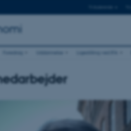
Til studerende
Til
onomi
Foredrag
Uddannelse
Ligestilling ved IFA
edarbejder