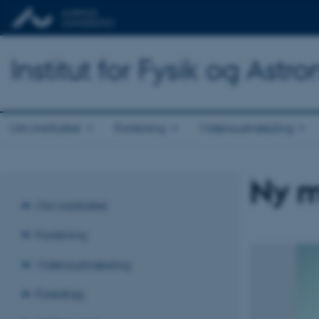
Institut for Fysik og Astr
Om instituttet
Forskning
Vidensudveksling
Ny m
Om instituttet
Forskning
Vidensudveksling
Foredrag