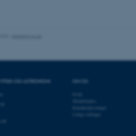
es hjælper med at gøre hjemmesiden brugbar ved at aktiv
nktioner som navigation mm. Hjemmesiden kan ikke funge
.2025
-
web@phys.au.dk
Udbyder / Domæne
Udløb
Beskrivelse
30
Denne cookie sættes af
TYPO3 Association
minutter
TYPO3, og bruges til at 
.au.dk
session, når en backend-
TYPO3 eller Frontend.
R FYSIK OG ASTRONOMI
OM OS
30
Dette cookienavn er fo
Typo3 Association
minutter
webindholdsstyringssyst
.au.dk
som en brugersessionside
et
Profil
muligt at gemme bruger
Medarbejdere
tilfælde er det muligvis
120
kan indstilles ved defau
Kontaktoplysninger
dette kan forhindres af 
Ledige stillinger
de fleste tilfælde er det in
ødelagt i slutningen af 
u.dk
indeholder en tilfældig id
specifikke brugerdata.