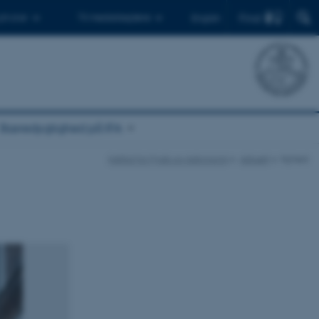
Find
 ph.d.er
Til medarbejdere
English
Bæredygtighed på IFA
Institut for Fysik og Astronomi
Aktuelt
Nyhed