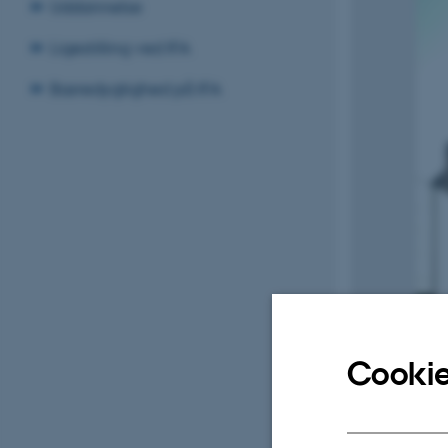
Uddannelse
Ligestilling ved IFA
Bæredygtighed på IFA
Cookie