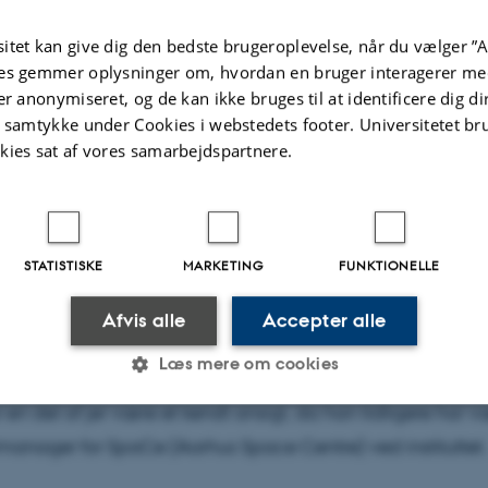
itet kan give dig den bedste brugeroplevelse, når du vælger ”A
es gemmer oplysninger om, hvordan en bruger interagerer med
er anonymiseret, og de kan ikke bruges til at identificere dig d
t samtykke under Cookies i webstedets footer. Universitetet br
kies sat af vores samarbejdspartnere.
4
af
Anna Katrine Mathiassen
ard Rørsted startede 1. september som systemudvikler. H
STATISTISKE
MARKETING
FUNKTIONELLE
r at vedligeholde og udvikle IT-infrastrukturen til forskning
- herunder bl.a. systemerne til dataopbevaring og -distribu
Afvis alle
Accepter alle
gsteleskopet FUT og teleskopnetværket FUT.
Læs mere om cookies
r en del af jer være et kendt ansigt, da han tidligere har 
anager for SpaCe (Aarhus Space Centre) ved instituttet.
Statistiske
Marketing
Funktionelle