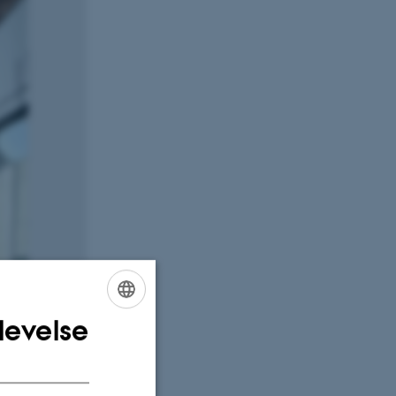
levelse
ENGLISH
DANISH