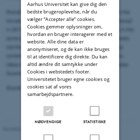
Aarhus Universitet kan give dig den
bedste brugeroplevelse, når du
Shanshan fortæller: I obtained my PhD degree from the
vælger ”Accepter alle” cookies.
University of Hong Kong (supervisor: Dr. Shizhong Zhang)
Cookies gemmer oplysninger om,
in 2017 and since then I have worked as a postdoc in the
hvordan en bruger interagerer med et
same group for about three years. My research interests
website. Alle dine data er
are the degenerate quantum gases and the strongly
anonymiseret, og de kan ikke bruges
correlated system. In addition, I am open to any new
til at identificere dig direkte. Du kan
altid ændre dit samtykke under
ideas and opportunities within the Center for Complex
Cookies i webstedets footer.
Quantum Systems.
Universitetet bruger egne cookies og
cookies sat af vores
Shanshan får kontor i bygning 1520-634.
samarbejdspartnere.
NØDVENDIGE
STATISTISKE
Revideret 29.09.2025
-
web@phys.au.dk