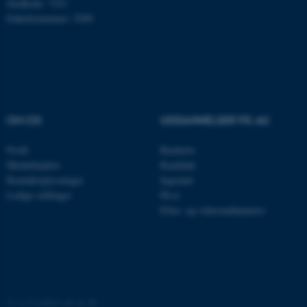
Stedkode: 7251
Nødvendige cookies hjælper
Enhedsnummer: 5200
med at gøre hjemmesiden
brugbar ved at aktivere nogle
grundlæggende funktioner
som navigation mm.
Hjemmesiden kan ikke
fungerer uden disse cookies.
OM OS
UDDANNELSER PÅ AU
Profil
Bachelor
Navn
Udbyder / Domæne
Medarbejdere
Kandidat
Kontaktoplysninger
Ingeniør
be_typo_user
TYPO3 Association
.au.dk
Ledige stillinger
Ph.d.
Efter- og videreuddannelse
fe_typo_user
Typo3 Association
.au.dk
©
—
Cookies på au.dk