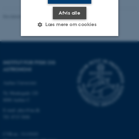
Afvis alle
Revideret 29.09.2025
-
web@phys.au.dk
Læs mere om cookies
Nødvendige
Statistiske
Marketing
Funktionelle
Uklassificerede
INSTITUT FOR FYSIK OG
ASTRONOMI
Aarhus Universitet
Nødvendige cookies hjælper
med at gøre hjemmesiden
Ny Munkegade 120
8000 Aarhus C
brugbar ved at aktivere nogle
grundlæggende funktioner
E-mail: phys@au.dk
som navigation mm.
Tlf: 8715 5696
Hjemmesiden kan ikke
fungerer uden disse cookies.
CVR-nr.: 31119103