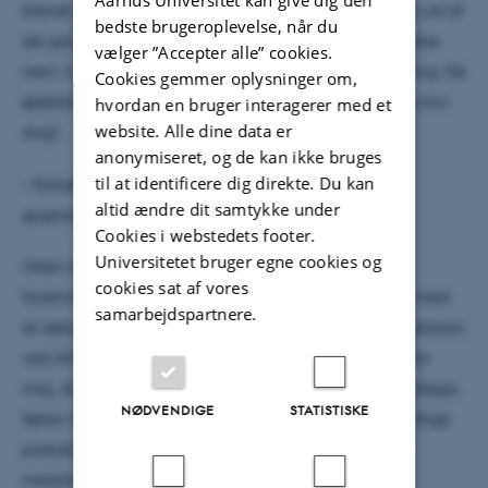
Aarhus Universitet kan give dig den
blevet sjældnere i disse dage, får jeg stadig et kick ud af
bedste brugeroplevelse, når du
de gange, hvor jeg kan smøge ærmerne op og dykke
vælger ”Accepter alle” cookies.
ned i noget godt gammelt fifleri og eksperimentering. De
Cookies gemmer oplysninger om,
øjeblikke? De er uden tvivl alle højdepunkterne på min
hvordan en bruger interagerer med et
website. Alle dine data er
dag!
anonymiseret, og de kan ikke bruges
til at identificere dig direkte. Du kan
• Fortæl os om din forskning. Hvad er det mest
altid ændre dit samtykke under
spændende forskningsresultat, du har opnået?
Cookies i webstedets footer.
Universitetet bruger egne cookies og
Uden tvivl har den mest spændende
cookies sat af vores
forskningspræstation været et syv år langt projekt med
samarbejdspartnere.
at designe og konstruere SGM4 beamline og endestation
ved ASTRID2. Denne indsats har særlig betydning for
mig, da det var et enormt samarbejde med min kollega,
NØDVENDIGE
STATISTISKE
Søren Ulstrup, og tog en dedikeret indsats fra adskillige
postdoktorale forskere, studerende og IFA- og ISA-
medarbejderne for at føre denne vision ud i livet.