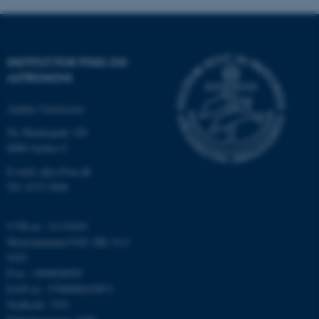
med at gøre hjemmesiden
brugbar ved at aktivere nogle
grundlæggende funktioner
INSTITUT FOR FYSIK OG
som navigation mm.
ASTRONOMI
Hjemmesiden kan ikke
fungerer uden disse cookies.
Aarhus Universitet
Ny Munkegade 120
8000 Aarhus C
Navn
Udbyder / Domæne
E-mail: phys@au.dk
be_typo_user
TYPO3 Association
Tlf: 8715 5696
.au.dk
CVR-nr.: 31119103
Momsnummer/VAT: DK 3111
fe_typo_user
Typo3 Association
9103
.au.dk
P-nr.: 1009828059
EAN-nr.: 5798000419872
Stedkode: 7251