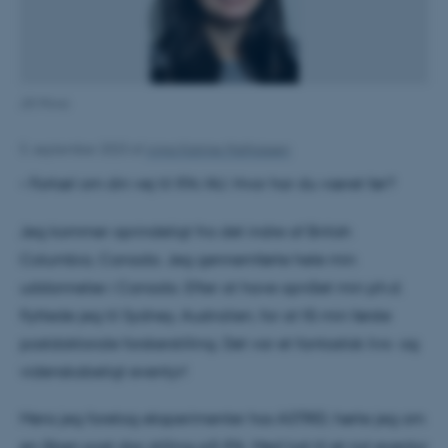
Jill Miwa
5. september 2023
af
Anna Katrine Mathiassen
• Fortæl om din vej til IFA/AU. Hvor har du været før?
Jeg kommer oprindeligt fra det indre af British
Columbia, Canada. Jeg gennemførte hele min
uddannelse i Canada. Efter at have opnået min ph.d.
flyttede jeg til Sydney, Australien, for at få min første
postdoktorale forskerstilling. Det var et fantastisk livs- og
videnskabeligt eventyr!
Mens jeg foretog eksperimenter hos ASTRID, hørte jeg om
en åben post doc stilling på IFA. Med lyst til et nyt eventyr