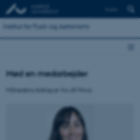
English
Institut for Fysik og Astronomi
Mød en medarbejder
Månedens bidrag er fra Jill Miwa