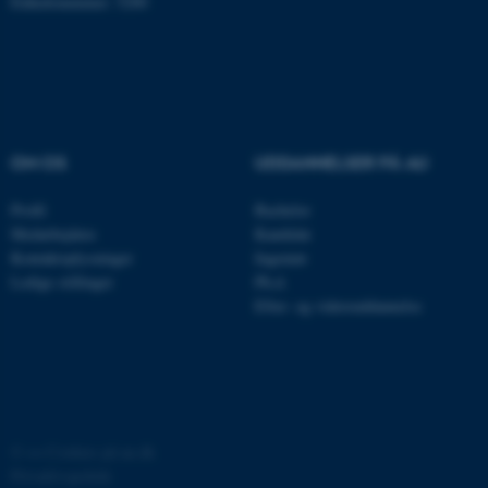
Enhedsnummer: 5200
OM OS
UDDANNELSER PÅ AU
ASP.NET_SessionId
Microsoft Corporation
Profil
Bachelor
.au.dk
Medarbejdere
Kandidat
Kontaktoplysninger
Ingeniør
Ledige stillinger
Ph.d.
Efter- og videreuddannelse
JSESSIONID
Oracle Corporation
.au.dk
ARRAffinity
Microsoft Corporation
.mitstudie.au.dk
©
—
Cookies på au.dk
Privatlivspolitik