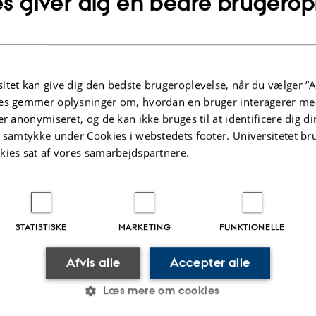
s giver dig en bedre brugerop
on kan påtage sig rollen som evakueringsleder eller
itet kan give dig den bedste brugeroplevelse, når du vælger ”A
leder.
es gemmer oplysninger om, hvordan en bruger interagerer med
er anonymiseret, og de kan ikke bruges til at identificere dig d
t samtykke under Cookies i webstedets footer. Universitetet br
kies sat af vores samarbejdspartnere.
slederen:
Ifører sig den gule vest, følger den gule instruks
r personer. De omkringliggende evakueringsområder adv
ommende lejlighed informeres den lokale ledelse om hæn
STATISTISKE
MARKETING
FUNKTIONELLE
Afvis alle
Accepter alle
lederen:
Ifører sig den orange vest, følger den orange ins
e evakuerede personer fra området på den udpegede s
Læs mere om cookies
ygningen.