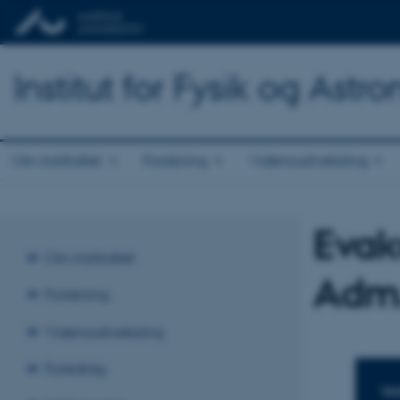
Institut for Fysik og Astr
Om instituttet
Forskning
Vidensudveksling
Evak
Om instituttet
Adm.
Forskning
Vidensudveksling
Foredrag
TI