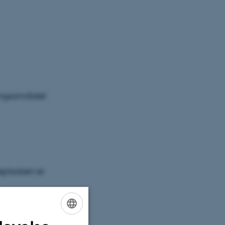
ingsområdet
epladsen er
ENGLISH