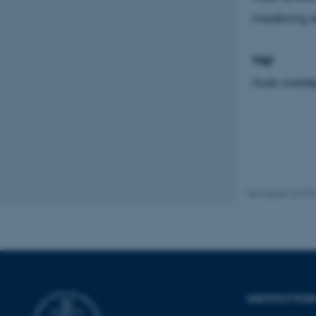
medbring d
ASP.NET_SessionId
Vejr
Husk overtøj 
JSESSIONID
ARRAffinity
Revideret 29.09
esctx
fpc
__cf_bm
INSTITUT FO
__cf_bm