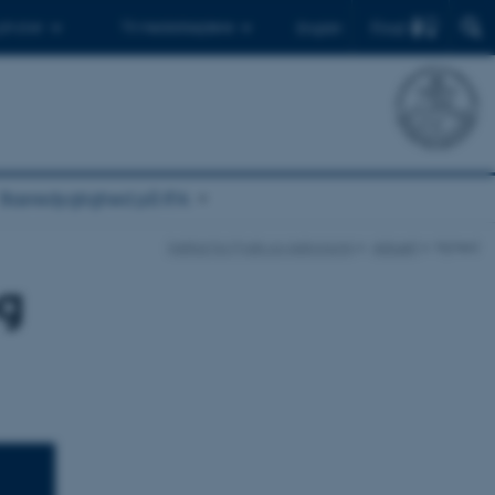
Find
 ph.d.er
Til medarbejdere
English
Bæredygtighed på IFA
Institut for Fysik og Astronomi
Aktuelt
Nyhed
og