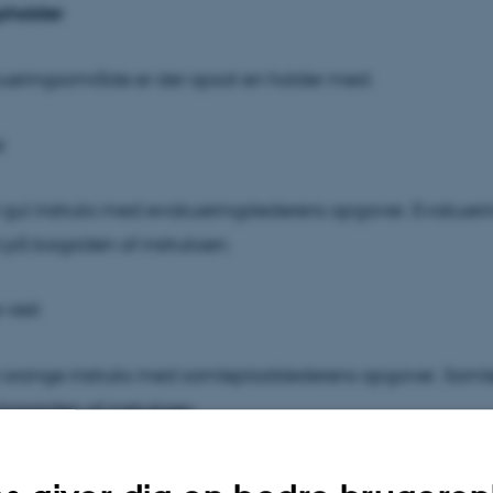
sholder
kueringsområde er der opsat en holder med:
t
t gul instruks med evakueringslederens opgaver. Evakuer
 på bagsiden af instruksen.
 vest
t orange instruks med samlepladslederens opgaver. Saml
bagsiden af instruksen.