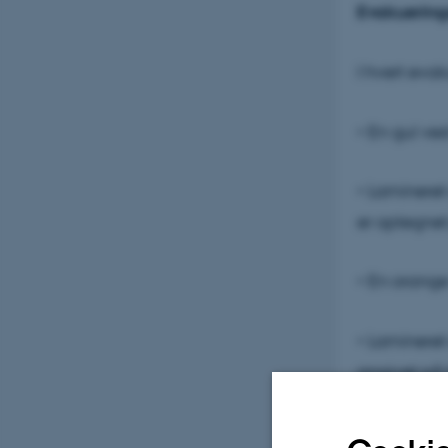
Evakuering
I hvert eva
• En gul ves
• Laminere
er optegnet
• En orange
• Laminere
angivet på 