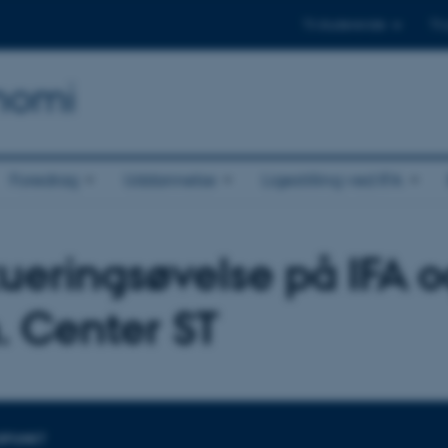
Til studerende
Til
onomi
Foredrag
Uddannelse
Ligestilling ved IFA
ueringsøvelse på IFA 
 Center ST
DSPUNKT