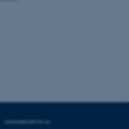
dstillet til at blive
en browsersession. Det
entifikator i stedet for
ose platform session
emmesider, som er skrevet
gi. Den bruges af serveren
onym brugersession.
session cookie, brugt af
Bruges normalt til at
ugersession af serveren.
ebsites run on the Windows
is used for load balancing
 page requests are routed
y browsing session.
crosoft to securely verify
crosoft to securely verify
istinguish between
 beneficial for the
e valid reports on the use
UDDANNELSER PÅ AU
istinguish between