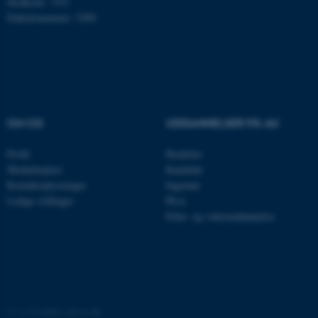
Stedkode: 7251
Nødvendige cookies hjælper
Enhedsnummer: 5200
med at gøre hjemmesiden
brugbar ved at aktivere nogle
grundlæggende funktioner
som navigation mm.
Hjemmesiden kan ikke
fungerer uden disse cookies.
OM OS
UDDANNELSER PÅ AU
Profil
Bachelor
Navn
Udbyder / Domæne
Medarbejdere
Kandidat
Kontaktoplysninger
Ingeniør
be_typo_user
TYPO3 Association
.au.dk
Ledige stillinger
Ph.d.
Efter- og videreuddannelse
fe_typo_user
Typo3 Association
.au.dk
©
—
Cookies på au.dk