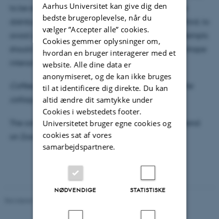
Aarhus Universitet kan give dig den
to be effective such attempts need to attend to the
bedste brugeroplevelse, når du
distribution of burdens and professional benefits. Third, to
vælger ”Accepter alle” cookies.
avoid unintended negative consequences such attempts
Cookies gemmer oplysninger om,
should be informed about how relations of power shape
hvordan en bruger interagerer med et
interactions in scientific communities.
website. Alle dine data er
anonymiseret, og de kan ikke bruges
Coffee, tea, cakes and fruit will be served before the
til at identificere dig direkte. Du kan
altid ændre dit samtykke under
colloquium @ 2 pm.
Cookies i webstedets footer.
The colloquium is a hybrid event. If you want to attend
Universitetet bruger egne cookies og
cookies sat af vores
on Zoom, please write
khn@css.au.dk
for the link.
samarbejdspartnere.
NØDVENDIGE
STATISTISKE
Revideret 29.09.2025
-
web@phys.au.dk