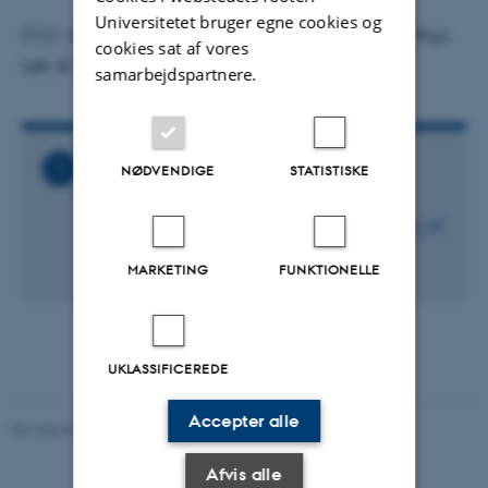
Universitetet bruger egne cookies og
[1] C. Schmickler, H.-W. Hammer and A. Volosniev, Phys.
cookies sat af vores
Lett. B 798, 135016 (2019).
samarbejdspartnere.
Relaterede filer
NØDVENDIGE
STATISTISKE
CQOM_Seminar_-
_Artem_Volosniev_Universal_bound_states_of
_a_few_charged_particle.ics
MARKETING
FUNKTIONELLE
39 KB
UKLASSIFICEREDE
Accepter alle
Revideret 29.09.2025
-
web@phys.au.dk
Afvis alle