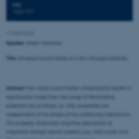
STED
1520-737
Af
Grete Flarup
Speaker
: Artem Volosniev
Title
: Universal bound states of a few charged particles
Abstract
: Few-body bound states whose spatial extent is
significantly larger than the range of the binding
potential are universal, i.e., their properties are
independent of the shape of the underlying interactions.
This property drastically simplifies description of
important charge-neutral systems, e.g., halo nuclei and