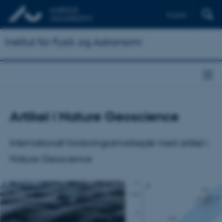
English
Institut for Fysik og Astronomi
Artikel i Nature Geoscience
Internationalt forskningsamarbejde med artikel i
Nature Geoscience