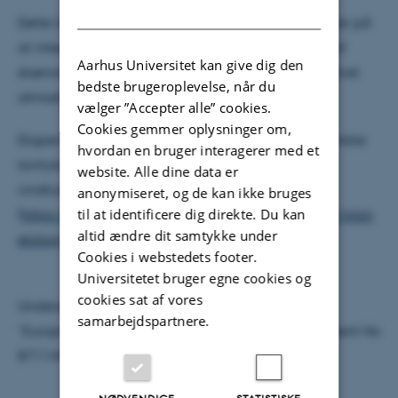
DANISH
Dette internationale forskningssamarbejde fokuserer på
at integrere teoretiske og eksperimentelle studier af
Aarhus Universitet kan give dig den
strømningsdynamik og sedimenttransport under såvel
bedste brugeroplevelse, når du
atmosfærisk tryk som lavt tryk.
vælger ”Accepter alle” cookies.
Cookies gemmer oplysninger om,
Eksperimenterne er lavet i den, på verdensplan, unikke
hvordan en bruger interagerer med et
lavtryksvindtunnel AWTS II samt i den terrestriske
website. Alle dine data er
vindtunnel
anonymiseret, og de kan ikke bruges
til at identificere dig direkte. Du kan
(
https://phys.au.dk/forskning/forskningsomraader/plan
altid ændre dit samtykke under
etology/
).
Cookies i webstedets footer.
Universitetet bruger egne cookies og
cookies sat af vores
Undersøgelserne har modtaget støtte fra EU’s
samarbejdspartnere.
”Europlanet Research Infrastructure (grant agreement No
871149)”.