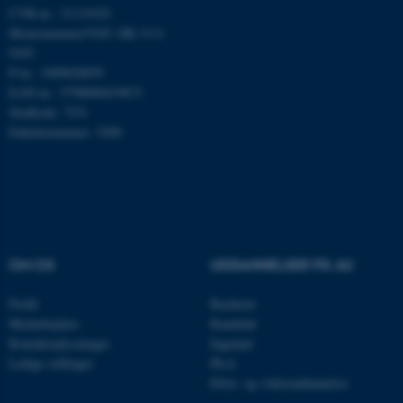
CVR-nr.: 31119103
Momsnummer/VAT: DK 3111
9103
Nødvendige cookies hjælper
P-nr.: 1009828059
med at gøre hjemmesiden
EAN-nr.: 5798000419872
brugbar ved at aktivere nogle
Stedkode: 7251
grundlæggende funktioner
Enhedsnummer: 5200
som navigation mm.
Hjemmesiden kan ikke
fungerer uden disse cookies.
OM OS
UDDANNELSER PÅ AU
Navn
Udbyder / Domæne
be_typo_user
TYPO3 Association
Profil
Bachelor
.au.dk
Medarbejdere
Kandidat
Kontaktoplysninger
Ingeniør
Ledige stillinger
Ph.d.
fe_typo_user
Efter- og videreuddannelse
Typo3 Association
.au.dk