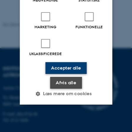
NØDVENDIGE
STATISTISKE
Revideret 29.09.2025
-
web@phys.au.dk
MARKETING
FUNKTIONELLE
UKLASSIFICEREDE
Accepter alle
INSTITUT FOR FYSIK OG
ASTRONOMI
Afvis alle
Aarhus Universitet
Læs mere om cookies
Ny Munkegade 120
8000 Aarhus C
E-mail: phys@au.dk
Nødvendige
Statistiske
Marketing
Tlf: 8715 5696
Funktionelle
Uklassificerede