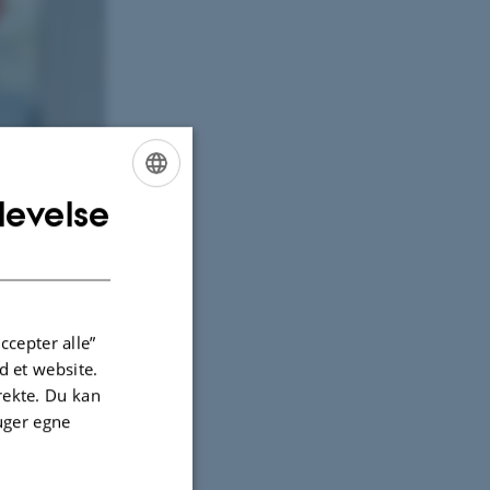
levelse
ENGLISH
DANISH
ccepter alle”
 et website.
irekte. Du kan
uger egne