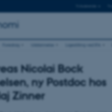
Til studerende
Til
onomi
Foredrag
Uddannelse
Ligestilling ved IFA
eas Nicolai Bock
elsen, ny Postdoc hos
laj Zinner