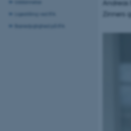
Andreas B
Uddannelse
Zinners 
Ligestilling ved IFA
Bæredygtighed på IFA