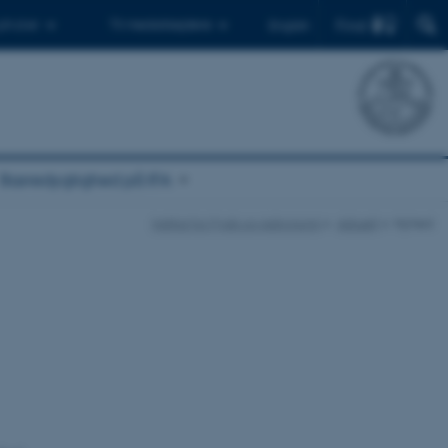
Find
 ph.d.er
Til medarbejdere
English
Bæredygtighed på IFA
Institut for Fysik og Astronomi
Aktuelt
Nyhed