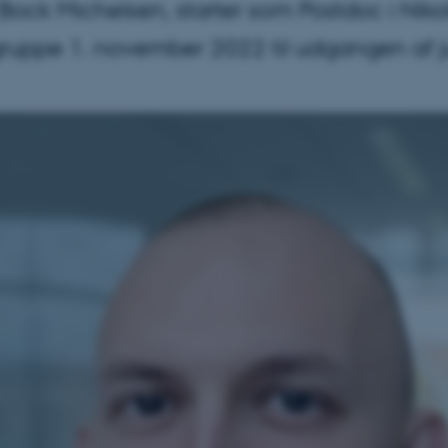
ock Michelsen, starter som Postdoc i Niko
gruppe 1. november 2022 til udgangen af ju