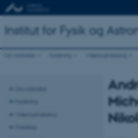
Institut for Fysik og Astr
Om instituttet
Forskning
Vidensudveksling
Andr
Om instituttet
Mich
Forskning
Niko
Vidensudveksling
Foredrag