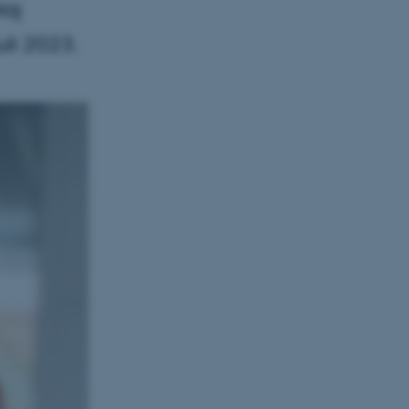
laj
li 2023.