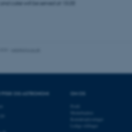
 and cake will be served at 15:05
es hjælper med at gøre hjemmesiden brugbar ved at aktiv
nktioner som navigation mm. Hjemmesiden kan ikke funge
.2025
-
web@phys.au.dk
Udbyder / Domæne
Udløb
Beskrivelse
30
Denne cookie sættes af
TYPO3 Association
minutter
TYPO3, og bruges til at 
.au.dk
session, når en backend-
TYPO3 eller Frontend.
30
Dette cookienavn er fo
Typo3 Association
R FYSIK OG ASTRONOMI
OM OS
minutter
webindholdsstyringssyst
.au.dk
som en brugersessionside
muligt at gemme bruger
et
Profil
tilfælde er det muligvis
kan indstilles ved defau
Medarbejdere
dette kan forhindres af 
120
Kontaktoplysninger
de fleste tilfælde er det in
ødelagt i slutningen af 
Ledige stillinger
indeholder en tilfældig id
specifikke brugerdata.