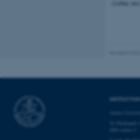
Coffee, tea
Nødvendige cooki
grundlæggende fu
cookies.
Revideret 29.09
Navn
be_typo_user
fe_typo_user
INSTITUT FO
Aarhus Universit
Ny Munkegade 
8000 Aarhus C