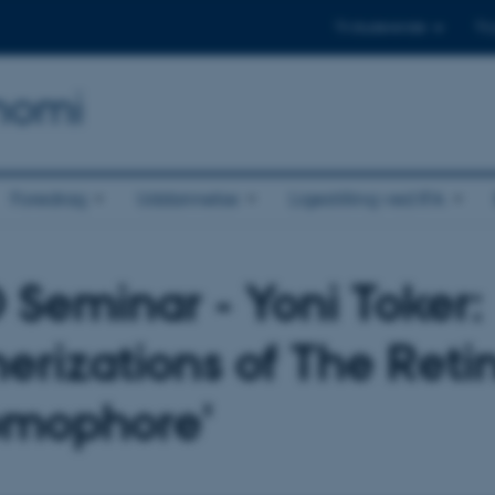
Til studerende
Til
onomi
Foredrag
Uddannelse
Ligestilling ved IFA
Seminar - Yoni Toker:
merizations of The Reti
mophore'