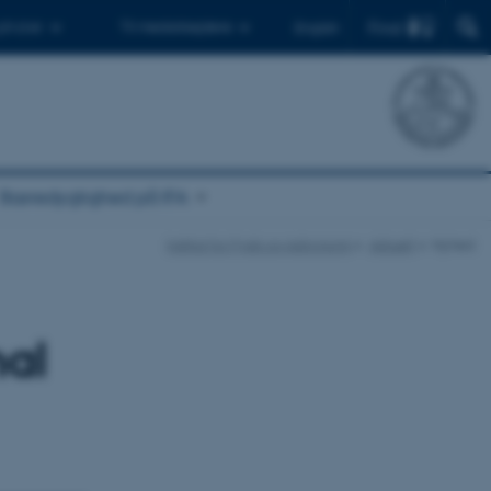
Find
 ph.d.er
Til medarbejdere
English
Bæredygtighed på IFA
Institut for Fysik og Astronomi
Aktuelt
Nyhed
nal