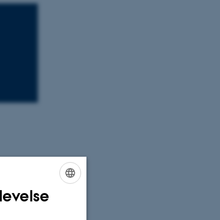
levelse
ENGLISH
DANISH