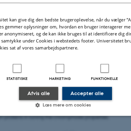
t of Physics
itet kan give dig den bedste brugeroplevelse, når du vælger ”A
es gemmer oplysninger om, hvordan en bruger interagerer med
of Nano-technology and Advanced Materials
er anonymiseret, og de kan ikke bruges til at identificere dig d
t samtykke under Cookies i webstedets footer. Universitetet br
kies sat af vores samarbejdspartnere.
 step of every known form of animal vision is absorption 
nal chrompore which causes an isomerization. In recent ye
STATISTISKE
MARKETING
FUNKTIONELLE
ased on two stages of ion mobility spectroscopy (IMS-IMS)
ich allows one to measure isomerizations directly and 
Afvis alle
Accepter alle
rgy barriers. We will present studies of thermal isomerizati
Læs mere om cookies
ompore using IMS-IMS and their implications for understand
n proteins in tuning the chromphores properties.
Statistiske
Marketing
Funktionelle