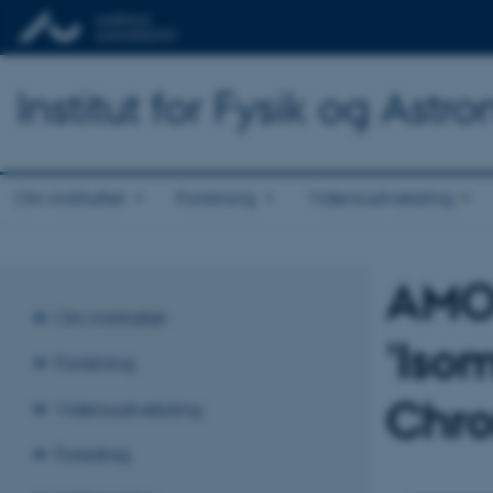
Institut for Fysik og Astr
Om instituttet
Forskning
Vidensudveksling
AMO 
Om instituttet
'Iso
Forskning
Chro
Vidensudveksling
Foredrag