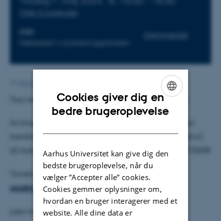
Tirsdag 7. maj 2024,
kl. 16:00 - 18:00
Tilføj til kalender
STED
Hjemmeside
Mødested v/parkeringspladsen
Af
Ann-Berit Porse Stærkær
Cookies giver dig en
Tag med PS! på en guidet tur fra IFA til Street Food.
ENGLISH
bedre brugeroplevelse
Arrangementet er gratis for PS! medlemmer, men du
DANISH
betaler selv for mad. Er du ikke medlem af PS! (endnu),
så koster turen kr. 75, som betales via Mobilepay: 1700DB
Aarhus Universitet kan give dig den
bedste brugeroplevelse, når du
Tilmeld jer ved Ann-Berit senest 2. maj på
vælger ”Accepter alle” cookies.
aps@phys.au.dk
Cookies gemmer oplysninger om,
hvordan en bruger interagerer med et
Læs mere
her
website. Alle dine data er