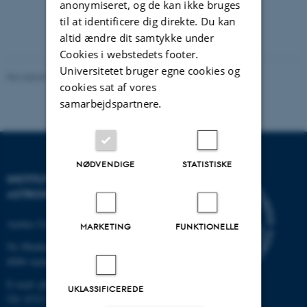
anonymiseret, og de kan ikke bruges
til at identificere dig direkte. Du kan
altid ændre dit samtykke under
Cookies i webstedets footer.
Universitetet bruger egne cookies og
Revideret 29.09.2025
-
web@phys.au.dk
cookies sat af vores
samarbejdspartnere.
NØDVENDIGE
STATISTISKE
INSTITUT FOR FYSIK OG
ASTRONOMI
Aarhus Universitet
MARKETING
FUNKTIONELLE
Ny Munkegade 120
8000 Aarhus C
E-mail: phys@au.dk
UKLASSIFICEREDE
Tlf: 8715 5696