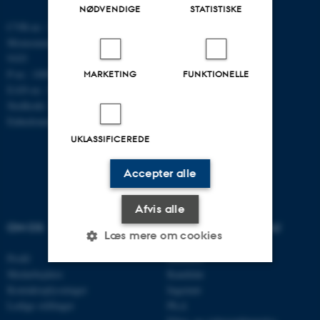
NØDVENDIGE
STATISTISKE
CVR-nr.: 31119103
Momsnummer/VAT: DK 3111
9103
P-nr.: 1009828059
MARKETING
FUNKTIONELLE
EAN-nr.: 5798000419872
Stedkode: 7251
Enhedsnummer: 5200
UKLASSIFICEREDE
Accepter alle
Afvis alle
OM OS
UDDANNELSER PÅ AU
Læs mere om cookies
Profil
Bachelor
Medarbejdere
Kandidat
Kontaktoplysninger
Ingeniør
Nødvendige
Statistiske
Marketing
Ledige stillinger
Ph.d.
Funktionelle
Uklassificerede