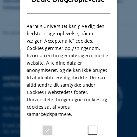
Målsætning for ansættelse af kvinder og for inddragelse af kvinder i
bedømmelseskomiteer
.
DANISH
Aarhus Universitet kan give dig den
Revideret 29.01.2024
-
web@phys.au.dk
bedste brugeroplevelse, når du
vælger ”Accepter alle” cookies.
Cookies gemmer oplysninger om,
hvordan en bruger interagerer med et
website. Alle dine data er
anonymiseret, og de kan ikke bruges
til at identificere dig direkte. Du kan
INSTITUT FOR FYSIK OG
altid ændre dit samtykke under
ASTRONOMI
Cookies i webstedets footer.
Aarhus Universitet
Universitetet bruger egne cookies og
cookies sat af vores
Ny Munkegade 120
samarbejdspartnere.
8000 Aarhus C
E-mail: phys@au.dk
Tlf: 8715 5696