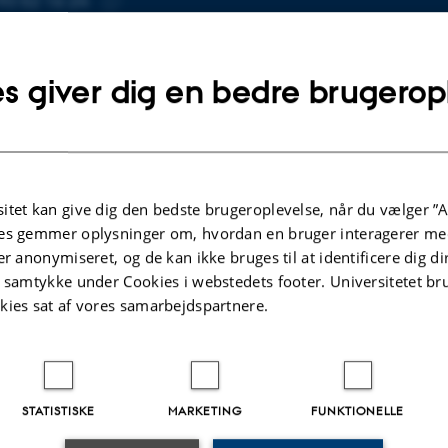
93 52 16 24
Kopier
hys.au.dk
telefonnummer
Kopier
s giver dig en bedre brugerop
mailadresse
e Thomsen
tut for Fysik og Astronomi
SE
Munkegade 120
Kopier
ing 1520, lokale 528
adresse
 Aarhus C
itet kan give dig den bedste brugeroplevelse, når du vælger ”A
mark
es gemmer oplysninger om, hvordan en bruger interagerer med
er anonymiseret, og de kan ikke bruges til at identificere dig d
å kort
t samtykke under Cookies i webstedets footer. Universitetet br
re-profil
kies sat af vores samarbejdspartnere.
STATISTISKE
MARKETING
FUNKTIONELLE