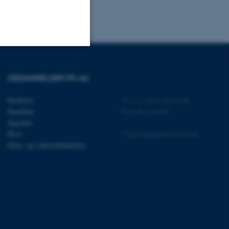
Uklassificerede
UDDANNELSER PÅ AU
Bachelor
©
—
Cookies på au.dk
ere nogle
Kandidat
Privatlivspolitik
rer uden disse
Ingeniør
Ph.d.
Tilgængelighedserklæring
Efter- og videreuddannelse
 vores CMS-udbyder,
identificere en backend-
bruger er logget ind i
rbundet med Typo3-