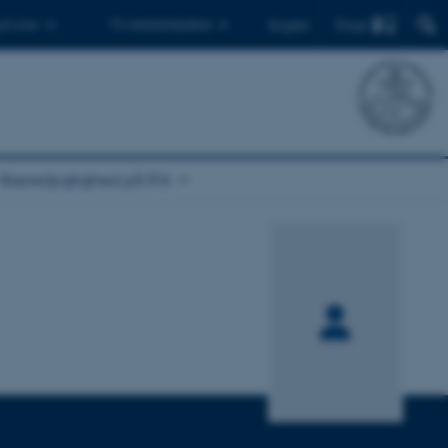
Find
 ph.d.er
Til medarbejdere
English
Bæredygtighed på IFA