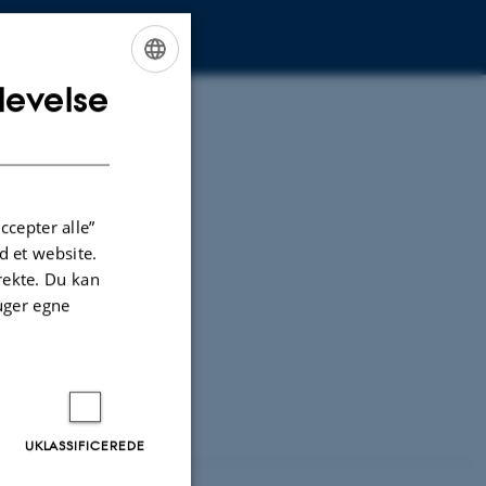
levelse
ENGLISH
DANISH
ccepter alle”
 et website.
irekte. Du kan
uger egne
UKLASSIFICEREDE