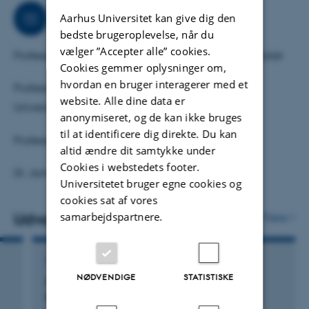
Samarbejder
Aarhus Universitet kan give dig den
bedste brugeroplevelse, når du
vælger ”Accepter alle” cookies.
Professor Henrik G. Kjærgaard, Københavns Universitet
Cookies gemmer oplysninger om,
hvordan en bruger interagerer med et
Professor Mogens Brøndsted Nielsen, Københavns
website. Alle dine data er
Universitet
anonymiseret, og de kan ikke bruges
til at identificere dig direkte. Du kan
Professor Mark H. Stockett, Stockholm University
altid ændre dit samtykke under
Cookies i webstedets footer.
Dr. James N. Bull, University of East Anglia
Universitetet bruger egne cookies og
cookies sat af vores
samarbejdspartnere.
Udvalgte publikationer
Flere
TIDSSKRIFTARTIKEL
NØDVENDIGE
STATISTISKE
Freezing Conformers for Gas-Phase Förster
Resonance Energy Transfer