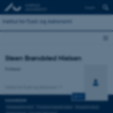
English
Institut for Fysik og Astronomi
Titel
Steen Brøndsted Nielsen
Primær tilknytning
Professor
Institut for Fysik og Astronomi
CV
FAGOMRÅDER
Massespektrometri
Fluorescensspektroskopi
Biospektroskopi