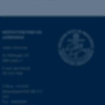
Nødvendige cookies hjælper
med at gøre hjemmesiden
brugbar ved at aktivere nogle
grundlæggende funktioner
som navigation mm.
INSTITUT FOR FYSIK OG
Hjemmesiden kan ikke
ASTRONOMI
fungerer uden disse cookies.
Aarhus Universitet
Ny Munkegade 120
Navn
Udbyder / Domæne
8000 Aarhus C
be_typo_user
TYPO3 Association
E-mail: phys@au.dk
.au.dk
Tlf: 8715 5696
CVR-nr.: 31119103
fe_typo_user
Typo3 Association
Momsnummer/VAT: DK 3111
.au.dk
9103
P-nr.: 1009828059