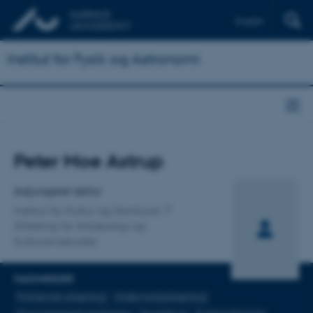
English
Institut for Fysik og Astronomi
Titel
Peter Moe Astrup
Primær tilknytning
Adjungeret lektor
Institut for Kultur og Samfund
Afdeling for Arkæologi og
Kulturarvsstudier
FAGOMRÅDER
Forhistorisk arkæologi
Undervandsarkæologi