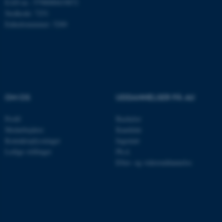
EAN-nr.: 5798000419872
Nødvendige cookies hjælper
Stedkode: 7251
med at gøre hjemmesiden
Enhedsnummer: 5200
brugbar ved at aktivere nogle
grundlæggende funktioner
som navigation mm.
Hjemmesiden kan ikke
fungerer uden disse cookies.
OM OS
UDDANNELSER PÅ AU
Profil
Bachelor
Navn
Udbyder / Domæne
Medarbejdere
Kandidat
be_typo_user
TYPO3 Association
Kontaktoplysninger
Ingeniør
.au.dk
Ledige stillinger
Ph.d.
Efter- og videreuddannelse
fe_typo_user
Typo3 Association
.au.dk