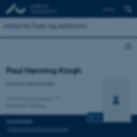
English
Institut for Fysik og Astronomi
Titel
Paul Henning Krogh
Primær tilknytning
Emeritus, Seniorforsker
Institut for Ecoscience
Terrestrisk Økologi
CV
FAGOMRÅDER
Jordbundsfaunanens biodiversitet