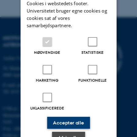
Cookies i webstedets footer.
Universitetet bruger egne cookies og
cookies sat af vores
samarbejdspartnere.
INSTITUT FOR FYSIK OG
ASTRONOMI
NØDVENDIGE
STATISTISKE
Aarhus Universitet
Ny Munkegade 120
8000 Aarhus C
MARKETING
FUNKTIONELLE
E-mail: phys@au.dk
Tlf: 8715 5696
UKLASSIFICEREDE
CVR-nr.: 31119103
Momsnummer/VAT: DK 3111
9103
Accepter alle
P-nr.: 1009828059
EAN-nr.: 5798000419872