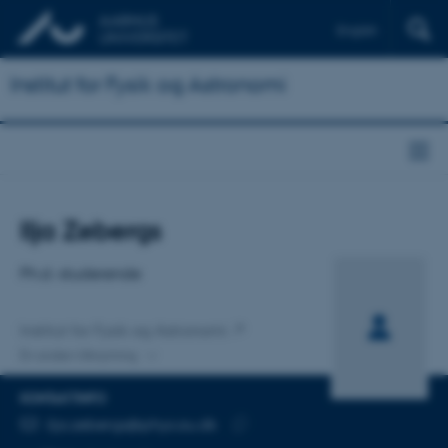
English
Institut for Fysik og Astronomi
Titel
Ilja Zebergs
Primær tilknytning
Ph.d.-studerende
Institut for Fysik og Astronomi
En anden tilknytning
KONTAKTINFO
MAILADRESSE
ilja.zebergs@phys.au.dk