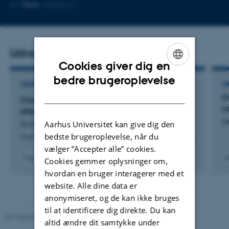
Kopier
Mere
Aarhus C
mailadresse
Udvalgte publikationer
Cookies giver dig en
ENGLISH
bedre brugeroplevelse
TIDSSKRIFTARTIKEL
W
DANISH
O
Cloud parameter estimation for interacting BEC
c
after time-of-flight
A
Aarhus Universitet kan give dig den
Andersen, R. +6.
bedste brugeroplevelse, når du
Journal of Physics B: Atomic, Molecular and Optical Physics
vælger ”Accepter alle” cookies.
Fagfællebedømt
Cookies gemmer oplysninger om,
Digital
Digita
hvordan en bruger interagerer med et
version
versi
website. Alle dine data er
vedhæftet
vedh
anonymiseret, og de kan ikke bruges
til at identificere dig direkte. Du kan
Revideret 29.01.2024
-
web@phys.au.dk
altid ændre dit samtykke under