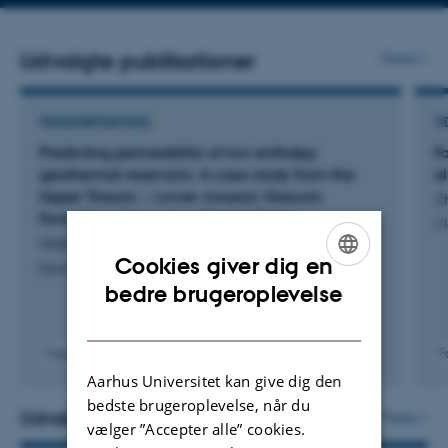
Udvalgte publikationer
Flere
TIDSSKRIFTARTIKEL
TI
Predicting permeability of low enthalpy
F
geothermal reservoirs: A case study from the
a
Upper Triassic − Lower Jurassic Gassum
Zh
Formation, Norwegian–Danish Basin.
Cl
Weibel, R. +7.
Cookies giver dig en
Geothermics
ENGLISH
bedre brugeroplevelse
DANISH
Fagfællebedømt
F
Digital
Aarhus Universitet kan give dig den
version
bedste brugeroplevelse, når du
vedhæftet
Udvalgte projekter
Flere
vælger ”Accepter alle” cookies.