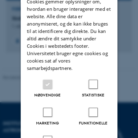
Cookies gemmer oplysninger om,
hvordan en bruger interagerer med et
FORSKNINGSPROJEKT
website. Alle dine data er
Skaftglattere fra senglacialtiden
anonymiseret, og de kan ikke bruges
1. okt. 2010
-
1. okt. 2017
til at identificere dig direkte. Du kan
altid ændre dit samtykke under
Cookies i webstedets footer.
Universitetet bruger egne cookies og
cookies sat af vores
samarbejdspartnere.
Revideret 29.01.2024
-
web@phys.au.dk
NØDVENDIGE
STATISTISKE
INSTITUT FOR FYSIK OG
MARKETING
FUNKTIONELLE
ASTRONOMI