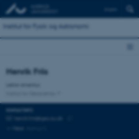
English
Institut for Fysik og Astronomi
Titel
Henrik Friis
Primær tilknytning
Lektor emeritus
Institut for Geoscience
KONTAKTINFO
MAILADRESSE
henrik.friis@geo.au.dk
Kopier
Mere
Aarhus C
mailadresse