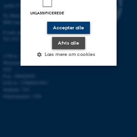
Aarhus Universitet
UKLASSIFICEREDE
Ny Munkegade 120
8000 Aarhus C
Accepter alle
E-mail: phys@au.dk
Tlf: 8715 5696
Afvis alle
Læs mere om cookies
CVR-nr.: 31119103
Momsnummer/VAT: DK 3111
9103
P-nr.: 1009828059
Nødvendige
Statistiske
Marketing
EAN-nr.: 5798000419872
Funktionelle
Uklassificerede
Stedkode: 7251
Enhedsnummer: 5200
Nødvendige cookies hjælper
med at gøre hjemmesiden
brugbar ved at aktivere nogle
grundlæggende funktioner