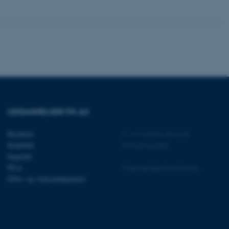
ere nogle
rer uden disse
 vores CMS-udbyder,
identificere en backend-
bruger er logget ind i
UDDANNELSER PÅ AU
rbundet med Typo3-
Bachelor
©
—
Cookies på au.dk
emet. Det bruges generelt
Kandidat
Privatlivspolitik
ntifikator for at gøre det
præferencer, men i mange
Ingeniør
 ikke nødvendigt, da det
Ph.d.
Tilgængelighedserklæring
lt af platformen, skønt
webstedsadministratorer. I
Efter- og videreuddannelse
dstillet til at blive
en browsersession. Det
entifikator i stedet for
ose platform session
emmesider, som er skrevet