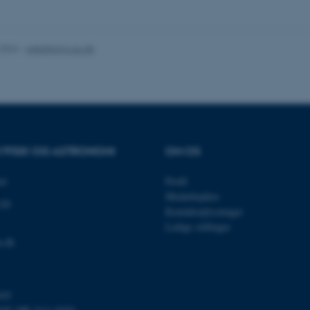
es hjælper med at gøre hjemmesiden brugbar ved at aktiv
nktioner som navigation mm. Hjemmesiden kan ikke funge
.2024
-
web@phys.au.dk
Udbyder / Domæne
Udløb
Beskrivelse
30
Denne cookie sættes af
TYPO3 Association
minutter
TYPO3, og bruges til at 
.au.dk
session, når en backend-
R FYSIK OG ASTRONOMI
OM OS
TYPO3 eller Frontend.
30
Dette cookienavn er fo
Typo3 Association
et
Profil
minutter
webindholdsstyringssyst
.au.dk
Medarbejdere
som en brugersessionside
120
muligt at gemme bruger
Kontaktoplysninger
tilfælde er det muligvis
Ledige stillinger
kan indstilles ved defau
dette kan forhindres af 
u.dk
de fleste tilfælde er det in
ødelagt i slutningen af 
indeholder en tilfældig id
specifikke brugerdata.
103
Session
Denne cookie er en purp
Microsoft Corporation
cookie, der bruges af hj
.au.dk