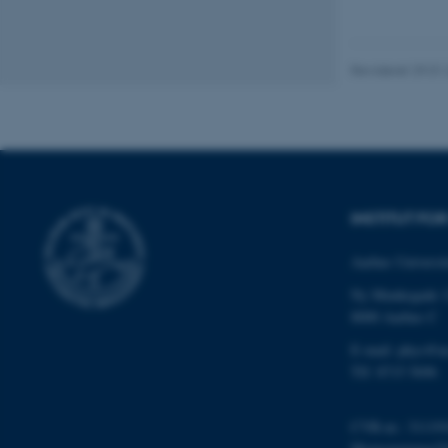
Nødvendige cooki
grundlæggende fu
Revideret 29.01
cookies.
Navn
be_typo_user
INSTITUT FO
fe_typo_user
Aarhus Universit
Ny Munkegade 
8000 Aarhus C
E-mail: phys@a
Tlf: 8715 5696
CVR-nr.: 31119
ASP.NET_SessionId