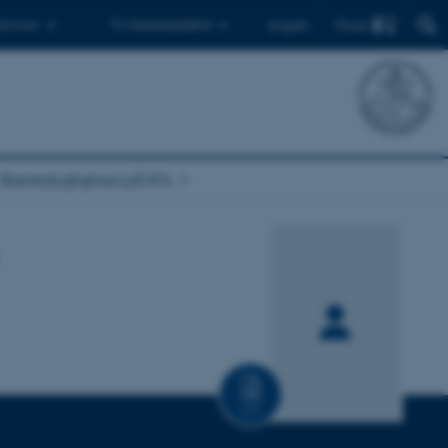
Find
 ph.d.er
Til medarbejdere
English
Bæredygtighed på IFA
CV