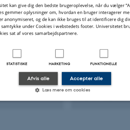
Fagfællebedømt
itet kan give dig den bedste brugeroplevelse, når du vælger ”A
Digital
version
es gemmer oplysninger om, hvordan en bruger interagerer med
vedhæftet
er anonymiseret, og de kan ikke bruges til at identificere dig d
te aktiviteter
Flere
t samtykke under Cookies i webstedets footer. Universitetet br
kies sat af vores samarbejdspartnere.
RAG OG MUNDTLIGE BIDRAG
DELTAGELSE ELLER ORGANISE
WORKSHOP, SEMINAR ELLER
ng the Thermal Stability
Danscatt & MAX4ES
e-Doped Mg3Sb1.5Bi0.5
STATISTISKE
MARKETING
FUNKTIONELLE
Summer School on Ma
Combined X-ray Total
Research with Synchr
tering and Powder
Afvis alle
Accepter alle
Neutron and XFEL so
action
Læs mere om cookies
2018
25. jun. 2018
-
30. jun. 2018
Statistiske
Marketing
Funktionelle