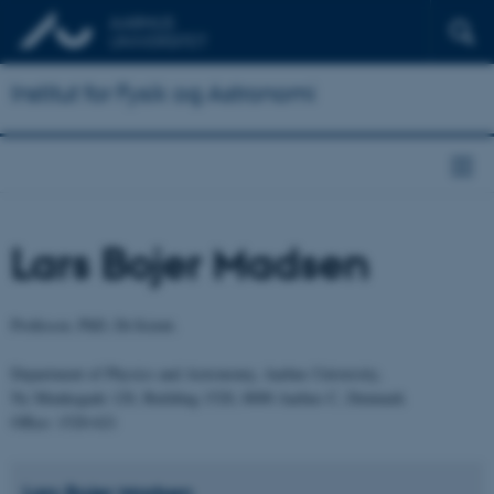
Institut for Fysik og Astronomi
Lars Bojer Madsen
Professor, PhD, Dr.Scient.
Department of Physics and Astronomy, Aarhus University,
Ny Munkegade 120, Building 1520, 8000 Aarhus C, Denmark
Office: 1520-621
Lars Bojer
Madsen