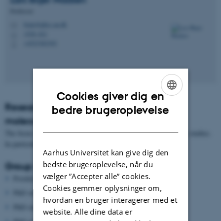
Professor
bojer@phys.au.dk
M
1520, 621
H
+4523382392
P
Cookies giver dig en
ENGLISH
Research program: Theoretical atomic,
bedre brugeroplevelse
molecular and optical physics
DANISH
The focus is on theoretical atomic, molecular and optical physics studies.
In particular strong-field and attosecond physics.
Aarhus Universitet kan give dig den
bedste brugeroplevelse, når du
Group members
vælger ”Accepter alle” cookies.
Postdoc
Christian S. Lange
Cookies gemmer oplysninger om,
PhD student
Mads Brøndum Carlsen
hvordan en bruger interagerer med et
PhD student
Ella Elisabeth Lassen
website. Alle dine data er