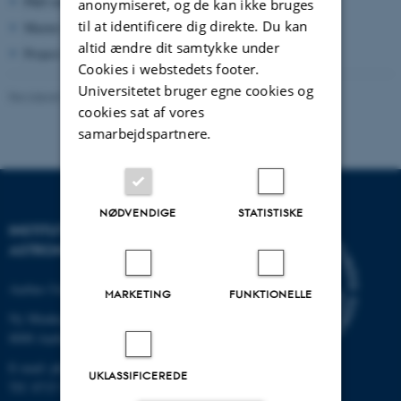
PhD student
Rasmus Vesterager Gothelf
anonymiseret, og de kan ikke bruges
til at identificere dig direkte. Du kan
Master student Sofie Rhiannon Ryves
altid ændre dit samtykke under
Project student Oscar Frederik Stampe Dekker
Cookies i webstedets footer.
Universitetet bruger egne cookies og
Revideret 25.09.2025
-
Brigitte Christina Henderson
cookies sat af vores
samarbejdspartnere.
NØDVENDIGE
STATISTISKE
INSTITUT FOR FYSIK OG
ASTRONOMI
Aarhus Universitet
MARKETING
FUNKTIONELLE
Ny Munkegade 120
8000 Aarhus C
E-mail: phys@au.dk
UKLASSIFICEREDE
Tlf: 8715 5696