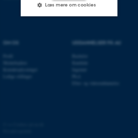
Læs mere om cookies
Nødvendige
Statistiske
Marketing
Funktionelle
Uklassificerede
OM OS
UDDANNELSER PÅ AU
Profil
Bachelor
Medarbejdere
Kandidat
Nødvendige cookies hjælper
Kontaktoplysninger
Ingeniør
med at gøre hjemmesiden
Ledige stillinger
Ph.d.
brugbar ved at aktivere nogle
Efter- og videreuddannelse
grundlæggende funktioner
som navigation mm.
Hjemmesiden kan ikke
fungerer uden disse cookies.
©
—
Cookies på au.dk
Privatlivspolitik
Navn
Udbyder / Domæne