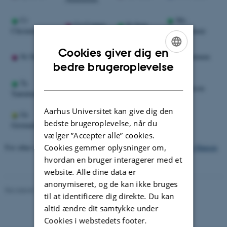
Cr
Mo
Cu Copper
Fe Iron
Chromium
Molybdenum
Cookies giver dig en
Nb
Pd
Ni Nickel
Pt Platinum
Niobium
Palladium
ENGLISH
bedre brugeroplevelse
DANISH
Ta
V
W
Si Silicon
Tantalum
Vanadium
Tungsten
Aarhus Universitet kan give dig den
Ge
bedste brugeroplevelse, når du
Germanium
vælger ”Accepter alle” cookies.
Cookies gemmer oplysninger om,
For other materials or for further information please contact
Bine Hansen
.
hvordan en bruger interagerer med et
website. Alle dine data er
anonymiseret, og de kan ikke bruges
Revideret 29.01.2024
-
Bine Hansen
til at identificere dig direkte. Du kan
altid ændre dit samtykke under
Cookies i webstedets footer.