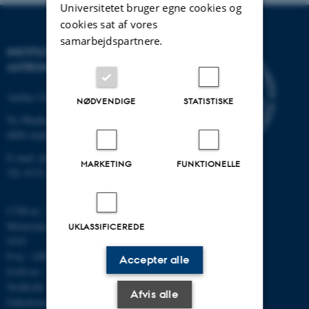
Universitetet bruger egne cookies og
cookies sat af vores
samarbejdspartnere.
INSTITUT FOR FYSIK OG
ASTRONOMI
Aarhus Universitet
NØDVENDIGE
STATISTISKE
Ny Munkegade 120
8000 Aarhus C
E-mail: phys@au.dk
MARKETING
FUNKTIONELLE
Tlf: 8715 5696
CVR-nr.: 31119103
Momsnummer/VAT: DK 3111
UKLASSIFICEREDE
9103
P-nr.: 1009828059
Accepter alle
EAN-nr.: 5798000419872
Stedkode: 7251
Afvis alle
Enhedsnummer: 5200