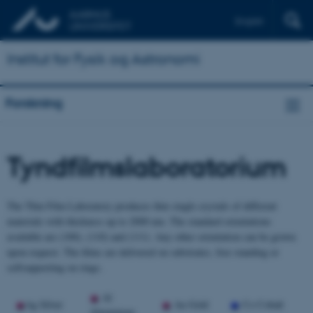
English
Institut for Fysik og Astronomi
Forskning
Tyndfilmslaboratorium
The Thin Film Laboratory produces thin single crystals of different
materials with thickness up to 2000 nm. The standard orientations
available are (100), (110) and (111). Any other orientation can be grown
upon request. The films are delivered on substrates, free standing or
selfsupporting on rings.
Al
Ag Silver
Au Gold
Co Cobalt
Aluminium