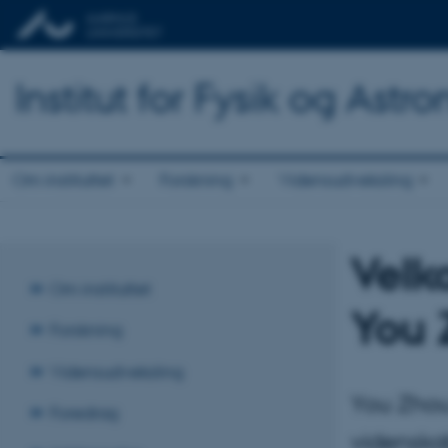
Institut for Fysik og Astr
Om instituttet
Forskning
Vidensudveksling
Velk
Om instituttet
You 
Forskning
Vidensudveksling
You Zhou 
Foredrag
videnskab