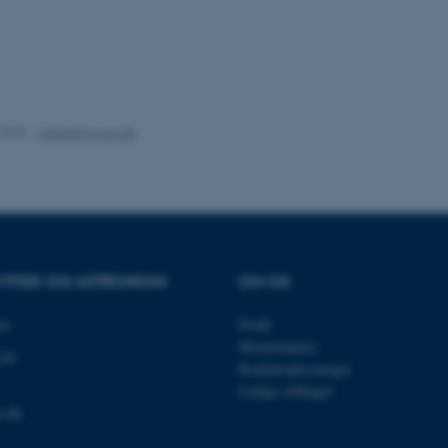
minutter
TYPO3, og bruges til at 
.au.dk
session, når en backend-
TYPO3 eller Frontend.
30
Dette cookienavn er fo
Typo3 Association
minutter
webindholdsstyringssyst
.au.dk
som en brugersessionside
muligt at gemme bruger
tilfælde er det muligvis
.2025
-
web@phys.au.dk
kan indstilles ved defau
dette kan forhindres af 
de fleste tilfælde er det in
ødelagt i slutningen af 
indeholder en tilfældig id
specifikke brugerdata.
Session
Denne cookie er en purp
Microsoft Corporation
cookie, der bruges af hj
.au.dk
i Microsoft .net- teknolo
til at opretholde en an
R FYSIK OG ASTRONOMI
OM OS
Session
Generel formål platform 
Oracle Corporation
websteder skrevet i JSP. 
.au.dk
et
Profil
opretholde en anonym br
Medarbejdere
120
1 uge
Denne cookie bruges til 
Amazon Web Services, Inc.
Kontaktoplysninger
belastningsbalancering, h
airtable.com
besøgendes sideanmodning
Ledige stillinger
den samme server i enhv
u.dk
Session
Cookiesæt fra Adobe Col
Adobe Inc.
Brugt i forbindelse med
eddiprod.au.dk