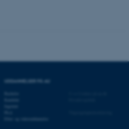
identificere en backend-
bruger er logget ind i
rbundet med Typo3-
emet. Det bruges generelt
ntifikator for at gøre det
præferencer, men i mange
 ikke nødvendigt, da det
lt af platformen, skønt
webstedsadministratorer. I
dstillet til at blive
en browsersession. Det
entifikator i stedet for
ose platform session
emmesider, som er skrevet
gi. Den bruges af serveren
onym brugersession.
UDDANNELSER PÅ AU
session cookie, brugt af
Bruges normalt til at
Bachelor
©
—
Cookies på au.dk
ugersession af serveren.
Kandidat
Privatlivspolitik
at understøtte
Ingeniør
vilket sikrer, at
er bliver dirigeret til
Ph.d.
Tilgængelighedserklæring
er browsersession.
Efter- og videreuddannelse
dFusion-applikationer.
 CFID hjælper denne