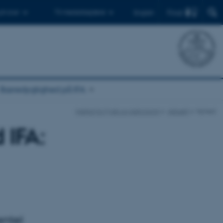
Find
 ph.d.er
Til medarbejdere
English
Bæredygtighed på IFA
Institut for Fysik og Astronomi
Aktuelt
Nyhed
 IFA:
entel