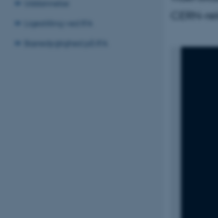
Uddannelse
CERN-rela
Ligestilling ved IFA
Bæredygtighed på IFA