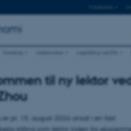
Til studerende
Til
onomi
Foredrag
Uddannelse
Ligestilling ved IFA
ommen til ny lektor ved
Zhou
er pr. 15. august 2026 ansat i en fast
elig stilling som lektor inden for eksperim