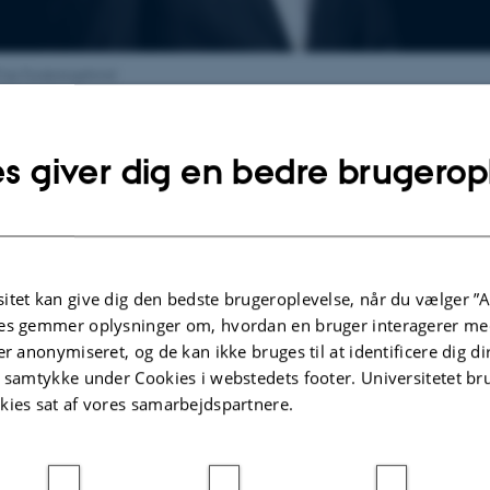
rie Forskningsfond
s giver dig en bedre brugerop
dbringer 19 års erfaring inden for forskning i højenergi k
sin karriere været tæt involveret i CERN-eksperimenter.
okuserer på kollisioner mellem tunge ioner, dvs. store atom
istiske energier i CERNs
Large Hadron Collider (LHC)
. Hans
itet kan give dig den bedste brugeroplevelse, når du vælger ”A
 detektorbaserede målinger og avanceret dataanalyse, 
es gemmer oplysninger om, hvordan en bruger interagerer med
er anonymiseret, og de kan ikke bruges til at identificere dig d
t bidraget til ny viden om det såkaldte
kvark-gluon plas
t samtykke under Cookies i webstedets footer. Universitetet br
d, som dominerede universet i de første mikrosekunder efte
kies sat af vores samarbejdspartnere.
hans bidrag til forståelsen af lette kerners struktur genne
d LHC skabt et klart bindeled til de eksisterende aktivitet
rnefysikken.