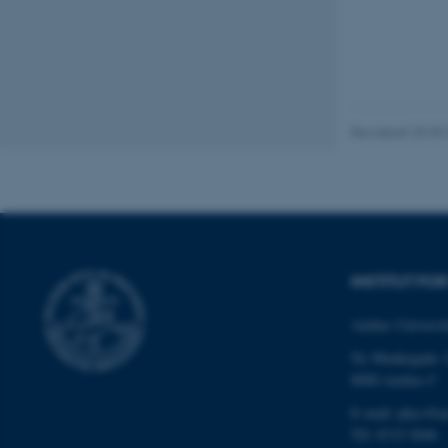
fe_typo_user
Revideret 29.09
ASP.NET_SessionId
INSTITUT FO
JSESSIONID
Aarhus Universit
Ny Munkegade 
AWSALBTGCORS
8000 Aarhus C
E-mail: phys@a
CFTOKEN
Tlf: 8715 5696