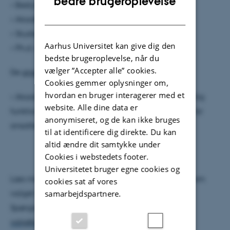
bedre brugeroplevelse
• Bestyrelsen
DANISH
• Akademisk råd
• Studienævn
Aarhus Universitet kan give dig den
• Ph.d.-udvalg
bedste brugeroplevelse, når du
vælger ”Accepter alle” cookies.
De
ansatte
kan stemme til:
Cookies gemmer oplysninger om,
hvordan en bruger interagerer med et
• Akademisk råd (Ekstraordinært valg med en særlig
website. Alle dine data er
funktionsperiode på 3 år for VIP og TAP samt 1 år for
anonymiseret, og de kan ikke bruges
ansatte Ph.d.- studerende)
til at identificere dig direkte. Du kan
• Studienævn
altid ændre dit samtykke under
• Ph.d.-udvalg
Cookies i webstedets footer.
Universitetet bruger egne cookies og
Læs mere om de forskellige organers opgaver og om
cookies sat af vores
valget her:
www.au.dk/valg
samarbejdspartnere.
Spørgsmål kan rettes til Valgsekretariatet på
valg@au.dk
.