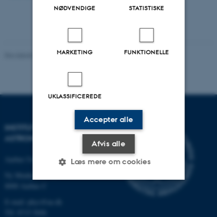
NØDVENDIGE
STATISTISKE
MARKETING
FUNKTIONELLE
Revideret 29.09.2025
-
web@phys.au.dk
UKLASSIFICEREDE
Accepter alle
INSTITUT FOR FYSIK OG
ASTRONOMI
Afvis alle
Aarhus Universitet
Læs mere om cookies
Ny Munkegade 120
8000 Aarhus C
Nødvendige
Statistiske
Marketing
E-mail: phys@au.dk
Tlf: 8715 5696
Funktionelle
Uklassificerede