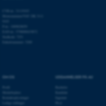
CVR-nr.: 31119103
Momsnummer/VAT: DK 3111
Nødvendige cookies hjælper
9103
med at gøre hjemmesiden
P-nr.: 1009828059
brugbar ved at aktivere nogle
EAN-nr.: 5798000419872
grundlæggende funktioner
Stedkode: 7251
Enhedsnummer: 5200
som navigation mm.
Hjemmesiden kan ikke
fungerer uden disse cookies.
Navn
Udbyder / Domæne
OM OS
UDDANNELSER PÅ AU
be_typo_user
TYPO3 Association
.au.dk
Profil
Bachelor
Medarbejdere
Kandidat
Kontaktoplysninger
Ingeniør
Ledige stillinger
Ph.d.
fe_typo_user
Typo3 Association