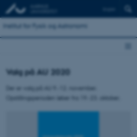
English
Institut for Fysik og Astronomi
Valg på AU 2020
Der er valg på AU 9.-12. november.
Opstillingsperioden løber fra 19.-23. oktober.