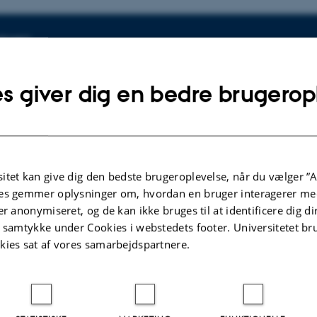
plysninger om arrangementet
SPUNKT
ndag 16. april 2018,
kl. 17:15 - 18:30
føj til kalender
s giver dig en bedre brugerop
D
. Aud.
itet kan give dig den bedste brugeroplevelse, når du vælger ”A
es gemmer oplysninger om, hvordan en bruger interagerer med
 Lie
er anonymiseret, og de kan ikke bruges til at identificere dig d
handler tilvalg på bacheloren, hvilke muligheder der e
t samtykke under Cookies i webstedets footer. Universitetet br
 vælger sit tilvalg. Der vil efter oplægget være mulighed 
kies sat af vores samarbejdspartnere.
tuderende, som har valgt de forskellige tilvalg.