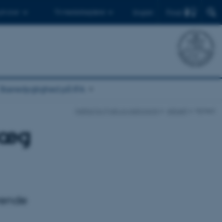
Find
 ph.d.er
Til medarbejdere
English
Bæredygtighed på IFA
Institut for Fysik og Astronomi
Aktuelt
Nyhed
læg
rende