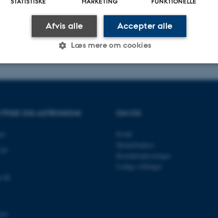
STATISTISKE
MARKETING
FUNKTIONELLE
Afvis alle
Accepter alle
.2025
-
web@phys.au.dk
Læs mere om cookies
Statistiske
Marketing
Funktionelle
R FYSIK OG ASTRONOMI
OM OS
es hjælper med at gøre hjemmesiden brugbar ved at aktiv
et
Profil
nktioner som navigation mm. Hjemmesiden kan ikke funge
Medarbejdere
120
Kontaktoplysninger
Ledige stillinger
u.dk
Udbyder / Domæne
Udløb
Beskrivelse
30
Denne cookie sættes af
TYPO3 Association
minutter
TYPO3, og bruges til at 
.au.dk
103
session, når en backend-