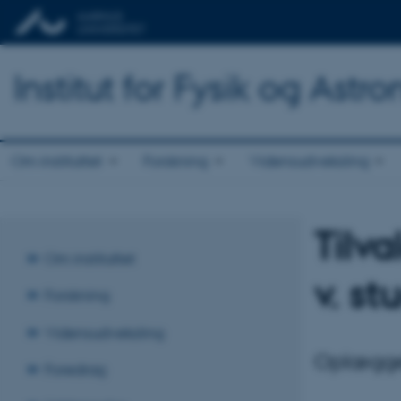
Institut for Fysik og Astr
Om instituttet
Forskning
Vidensudveksling
Tilv
Om instituttet
v. s
Forskning
Vidensudveksling
Oplægget
Foredrag