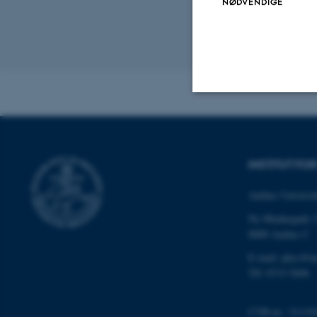
NØDVENDIGE
Revideret 29.09
Nødvendige
INSTITUT FO
Nødvendige cooki
Aarhus Universit
grundlæggende fu
cookies.
Ny Munkegade 
8000 Aarhus C
E-mail: phys@a
Tlf: 8715 5696
Navn
be_typo_user
CVR-nr.: 31119