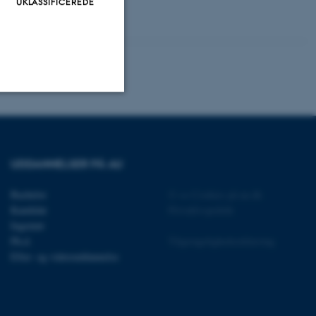
UKLASSIFICEREDE
Uklassificerede
UDDANNELSER PÅ AU
ere nogle
Bachelor
©
—
Cookies på au.dk
rer uden disse
Kandidat
Privatlivspolitik
Ingeniør
Ph.d.
Tilgængelighedserklæring
Efter- og videreuddannelse
 vores CMS-udbyder,
identificere en backend-
bruger er logget ind i