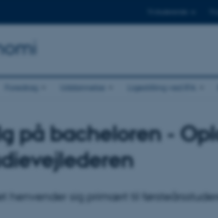
Til studerende
Til
onomi
Foredrag
Uddannelse
Ligestilling ved IFA
alg på bacheloren - Op
tudievejlederen
 henvender sig primært til førsteårsstude