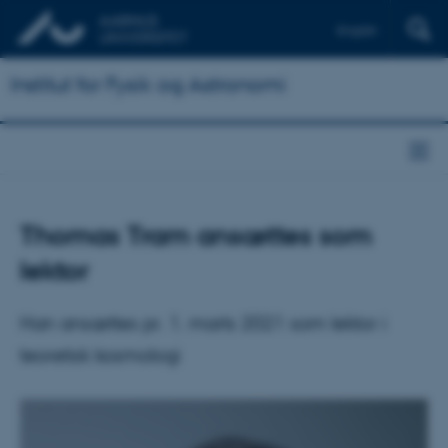
English
Institut for Fysik og Astronomi
Thomas Tram ansættes som
lektor
Han ansættes pr. 1. marts 2021 som lektor i
teoretisk kosmologi