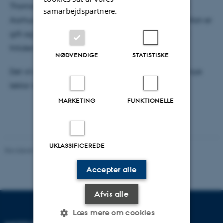
Thomas er født i den lille by Galten, 20 km vest for
samarbejdspartnere.
Aarhus og bor nu i Vejlby-Risskov med sin familie. Han er
gift og har to børn, der fylder 3 år og 7 år i marts. I
fritiden dyrker han lang-distance løb.
NØDVENDIGE
STATISTISKE
Det vil senere blive meldt ud, hvor og hvornår den nye
lektor vil holde sin tiltrædelsesforelæsning.
MARKETING
FUNKTIONELLE
UKLASSIFICEREDE
Revideret 29.09.2025
-
web@phys.au.dk
Accepter alle
Afvis alle
Læs mere om cookies