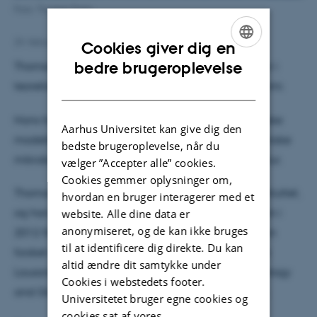
Foto: Thomas Tram
24. februar 2021
af
Hanne Bak
Cookies giver dig en
ENGLISH
bedre brugeroplevelse
Thomas Tram ansættes pr. 1. marts 2021 som lektor i
DANISH
teoretisk kosmologi ved Institut for Fysik og Astronomi.
Hans forskning handler om at teste nye kosmologiske
Aarhus Universitet kan give dig den
modeller ved at beregne deres effekt på den kosmiske
bedste brugeroplevelse, når du
mikrobølgebaggrund og Universets storskala struktur.
vælger ”Accepter alle” cookies.
Cookies gemmer oplysninger om,
Thomas kommer fra en stilling som adjunkt på instituttet,
hvordan en bruger interagerer med et
og han er uddannet fra Aarhus Universitet, hvor han i
website. Alle dine data er
anonymiseret, og de kan ikke bruges
2012 fik sin Ph.d.-grad. Gennem sin karriere har han
til at identificere dig direkte. Du kan
forsket ved Ecole École Polytechnique Fédérale de
altid ændre dit samtykke under
Lausanne (EPFL) i Schweiz, samt Institute of Cosmology
Cookies i webstedets footer.
and Gravitation (ICG) i Portsmouth, Storbritannien.
Universitetet bruger egne cookies og
cookies sat af vores