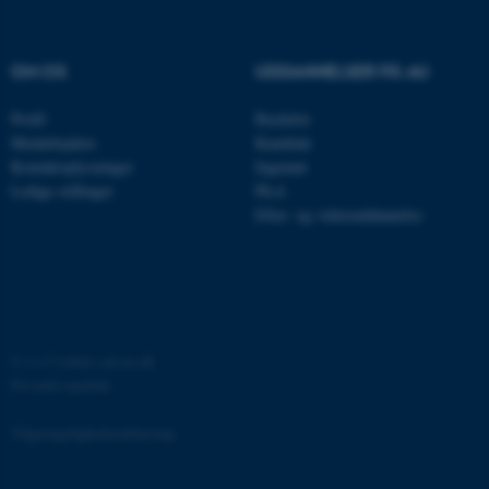
.au.dk
OM OS
UDDANNELSER PÅ AU
fe_typo_user
Typo3 Association
.au.dk
Profil
Bachelor
Medarbejdere
Kandidat
Kontaktoplysninger
Ingeniør
Ledige stillinger
Ph.d.
Efter- og videreuddannelse
©
—
Cookies på au.dk
Privatlivspolitik
ASP.NET_SessionId
Microsoft Corporation
.au.dk
Tilgængelighedserklæring