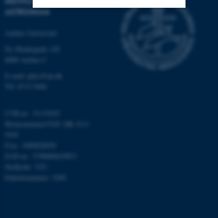
INSTITUT FOR FYSIK OG
ASTRONOMI
Nødvendige
Statistiske
Marketing
Aarhus Universitet
Funktionelle
Uklassificerede
Ny Munkegade 120
8000 Aarhus C
E-mail: phys@au.dk
Nødvendige cookies hjælper
Tlf: 8715 5696
med at gøre hjemmesiden
brugbar ved at aktivere nogle
CVR-nr.: 31119103
grundlæggende funktioner
Momsnummer/VAT: DK 3111
som navigation mm.
9103
Hjemmesiden kan ikke
P-nr.: 1009828059
fungerer uden disse cookies.
EAN-nr.: 5798000419872
Stedkode: 7251
Enhedsnummer: 5200
Navn
Udbyder / Domæne
be_typo_user
TYPO3 Association