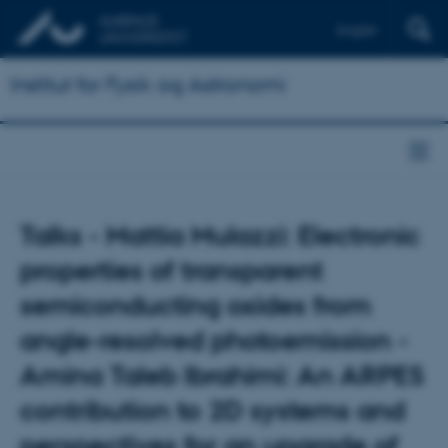
English
Institut for Fysik og Astronomi
Talks - Mattia Mulazzi: Electronic
properties of transparent
semiconducting oxides from
angle-resolved photoemission -
Amina Taleb Ibrahimi: An ARPES
contribution to 2D systems and
perspectives for an upgrade of