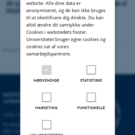
2D systems and perspectives for an upgrade of
website. Alle dine data er
anonymiseret, og de kan ikke bruges
SOLEIL
til at identificere dig direkte. Du kan
altid ændre dit samtykke under
Cookies i webstedets footer.
Universitetet bruger egne cookies og
cookies sat af vores
Revideret 29.09.2025
-
web@phys.au.dk
samarbejdspartnere.
NØDVENDIGE
STATISTISKE
INSTITUT FOR FYSIK OG
ASTRONOMI
MARKETING
FUNKTIONELLE
Aarhus Universitet
Ny Munkegade 120
8000 Aarhus C
UKLASSIFICEREDE