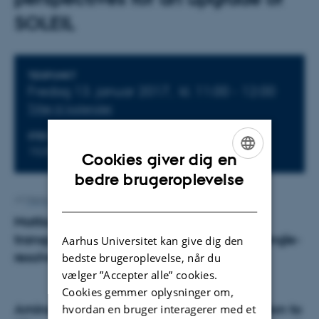
SOLEIL
Oplysninger om arrangementet
TIDSPUNKT
Fredag 13. januar 2017,
kl. 11:00 - 12:00
Tilføj til kalender
STED
1520-732
Cookies giver dig en
ENGLISH
bedre brugeroplevelse
DANISH
Af
Mette Alstrup Lie
Mattia Mulazzi: Electronic properties of
transparent semiconducting oxides from angle-
Aarhus Universitet kan give dig den
resolved photoemission
bedste brugeroplevelse, når du
vælger ”Accepter alle” cookies.
Cookies gemmer oplysninger om,
Amina Taleb Ibrahimi: An ARPES contribution to
hvordan en bruger interagerer med et