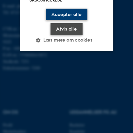
E-mail: phys@au.dk
Tlf: 8715 5696
Accepter alle
CVR-nr.: 31119103
Afvis alle
Momsnummer/VAT: DK 3111
Læs mere om cookies
9103
P-nr.: 1009828059
EAN-nr.: 5798000419872
Stedkode: 7251
Nødvendige
Statistiske
Marketing
Enhedsnummer: 5200
Funktionelle
Uklassificerede
Nødvendige cookies hjælper
med at gøre hjemmesiden
OM OS
UDDANNELSER PÅ AU
brugbar ved at aktivere nogle
grundlæggende funktioner
Profil
Bachelor
som navigation mm.
Medarbejdere
Kandidat