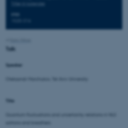
Tilføj til kalender
STED
1520-316
Af
Karin Vittrup
Talk
Speaker
Oleksandr Marchukov, Tel Aviv University
Title
Quantum fluctuations and uncertainty relations in NLS
solitons and breathers