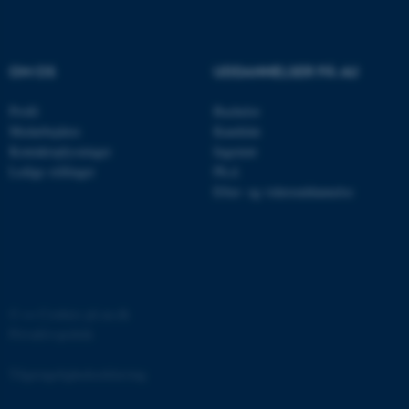
OM OS
UDDANNELSER PÅ AU
Profil
Bachelor
Medarbejdere
Kandidat
ASP.NET_SessionId
Microsoft Corporation
Kontaktoplysninger
Ingeniør
.au.dk
Ledige stillinger
Ph.d.
Efter- og videreuddannelse
JSESSIONID
Oracle Corporation
.au.dk
©
—
Cookies på au.dk
ARRAffinity
Microsoft Corporation
Privatlivspolitik
.mitstudie.au.dk
Tilgængelighedserklæring