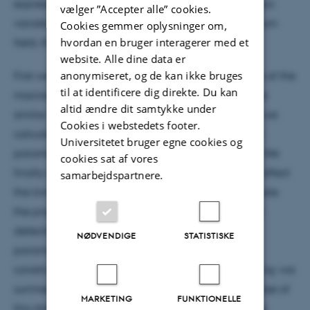
express the quantum fluctuations of the macroscopic
vælger ”Accepter alle” cookies.
variables through the fluctuations of the full quantum
Cookies gemmer oplysninger om,
hvordan en bruger interagerer med et
field, themselves known.
website. Alle dine data er
anonymiseret, og de kan ikke bruges
First we calculate the initial quantum uncertainties of the
til at identificere dig direkte. Du kan
macroscopic parameters and compare them to the
altid ændre dit samtykke under
similar relations for the fundamental soliton. Then, we
Cookies i webstedets footer.
calculate the time evolution of uncertainties of the
Universitetet bruger egne cookies og
parameters and compare them to the initial ones. We
cookies sat af vores
finally describe how the macroscopic fluctuations affect
samarbejdspartnere.
the time evolution of the atomic density and estimate
the propagation time needed for an experimental
detection of the predicted effects. Of the eight
NØDVENDIGE
STATISTISKE
parameters, the relative distance between the
constituent solitons is the most empirically appealing: we
surmise that the observation of the temporal increase of
MARKETING
FUNKTIONELLE
this distance, due to the quantum fluctuation of the