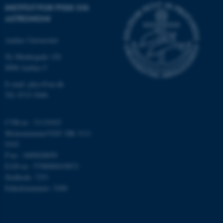
brugbar ved at aktivere nogle
INSTITUT FOR FYSIK OG
grundlæggende funktioner
ASTRONOMI
som navigation mm.
Hjemmesiden kan ikke
Aarhus Universitet
fungerer uden disse cookies.
Ny Munkegade 120
8000 Aarhus C
E-mail: phys@au.dk
Navn
Udbyder / Domæne
Tlf: 8715 5696
be_typo_user
TYPO3 Association
.au.dk
CVR-nr.: 31119103
Momsnummer/VAT: DK 3111
9103
P-nr.: 1009828059
fe_typo_user
Typo3 Association
.au.dk
EAN-nr.: 5798000419872
Stedkode: 7251
Enhedsnummer: 5200