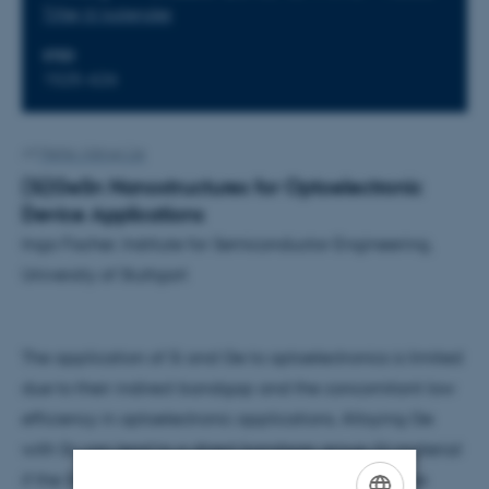
Tilføj til kalender
STED
1525-626
Af
Mette Alstrup Lie
(Si)GeSn Nanostructures for Optoelectronic
Device Applications
Inga Fischer, Institute for Semiconductor Engineering,
University of Stuttgart
The application of Si and Ge to optoelectronics is limited
due to their indirect bandgap and the concomitant low
efficiency in optoelectronic applications. Alloying Ge
with Sn can lead to a direct bandgap group-IV-material
if the Sn content is high enough, however, the lattice