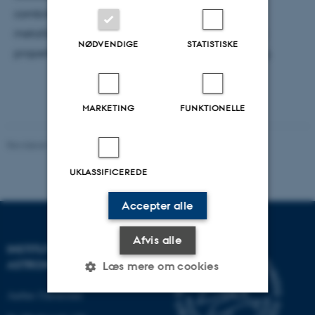
combining group-IV-heterostructure devices with
metallic nanostructures can modify optoelectronic
NØDVENDIGE
STATISTISKE
properties towards possible applications in sensing.
MARKETING
FUNKTIONELLE
Revideret 29.09.2025
-
web@phys.au.dk
UKLASSIFICEREDE
Accepter alle
Afvis alle
INSTITUT FOR FYSIK OG
ASTRONOMI
Læs mere om cookies
Aarhus Universitet