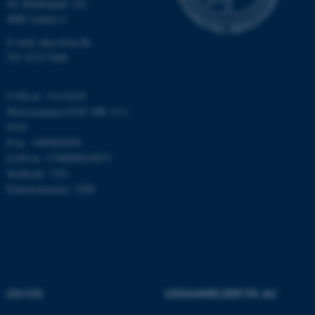
Ny Munkegade 120
Nødvendige
Statistiske
Marketing
8000 Aarhus C
Funktionelle
Uklassificerede
E-mail: phys@au.dk
Tlf: 8715 5696
Nødvendige cookies hjælper
CVR-nr.: 31119103
med at gøre hjemmesiden
Momsnummer/VAT: DK 3111
brugbar ved at aktivere nogle
9103
grundlæggende funktioner
P-nr.: 1009828059
som navigation mm.
EAN-nr.: 5798000419872
Stedkode: 7251
Hjemmesiden kan ikke
Enhedsnummer: 5200
fungerer uden disse cookies.
Navn
Udbyder / Domæne
be_typo_user
TYPO3 Association
.au.dk
OM OS
UDDANNELSER PÅ AU