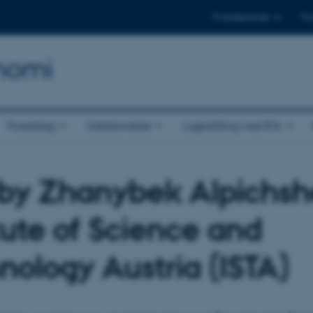
Til studerende
Til
onomi
Foredrag
Uddannelse
Ligestilling ved IFA
 by Zhanybek Alpichsh
itute of Science and
nology Austria (ISTA)