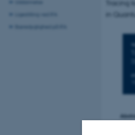
Tracing l
Uddannelse
in Quant
Ligestilling ved IFA
Bæredygtighed på IFA
T
T
T
S
1
Abstr
The advanc