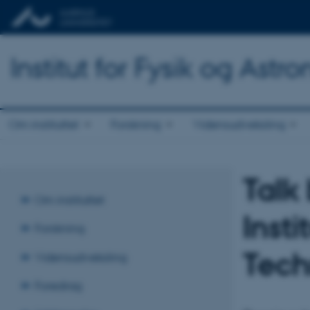
Institut for Fysik og Astr
Om instituttet
Forskning
Vidensudveksling
Talk
Om instituttet
Inst
Forskning
Tech
Vidensudveksling
Foredrag