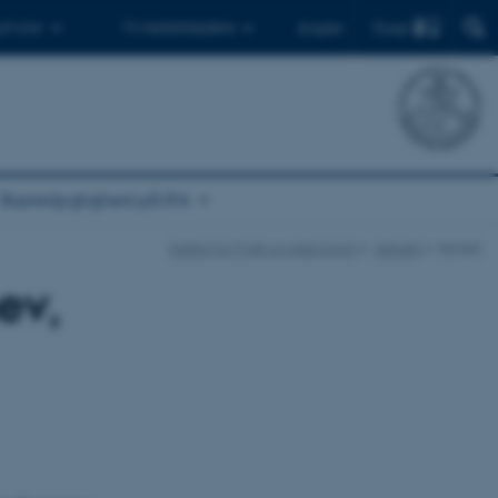
Find
 ph.d.er
Til medarbejdere
English
Bæredygtighed på IFA
Institut for Fysik og Astronomi
Aktuelt
Nyhed
ev,