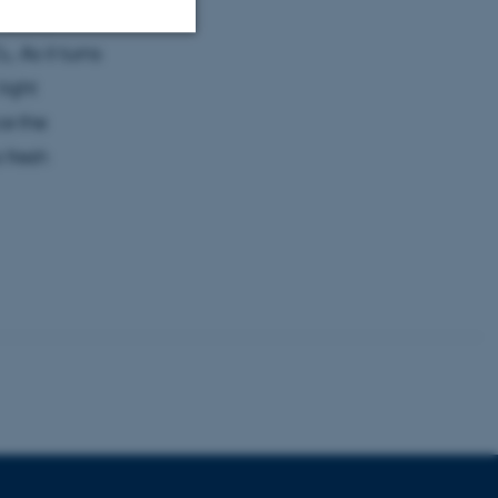
blem of
 As it turns
Uklassificerede
light
ce the
 fresh
ere nogle
rer uden disse
 vores CMS-udbyder,
identificere en backend-
bruger er logget ind i
rbundet med Typo3-
emet. Det bruges generelt
ntifikator for at gøre det
præferencer, men i mange
 ikke nødvendigt, da det