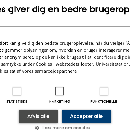
s giver dig en bedre brugerop
s has pushed the frontier into the terahertz (THz) frequen
undamental challenge: how to efficiently control electrom
ese frequencies. This issue, often referred to as the "THz gap
nic engineering, remains a major obstacle to practical ap
itet kan give dig den bedste brugeroplevelse, når du vælger ”A
 strategy is to manipulate THz electromagnetic waves th
es gemmer oplysninger om, hvordan en bruger interagerer med
hybrid light-matter excitations—that harness the intrinsic 
er anonymiseret, og de kan ikke bruges til at identificere dig d
 matter.
t samtykke under Cookies i webstedets footer. Universitetet br
kies sat af vores samarbejdspartnere.
, I will introduce Quantum Paraelectric (QP) solids as a nov
on-polaritonics, leveraging the extreme nonlinearity of SrT
ich arises due to its proximity to the incipient ferroelectri
STATISTISKE
MARKETING
FUNKTIONELLE
inearity enables efficient self- and cross-coupling between
Afvis alle
Accepter alle
way for all-optical, field-programmable THz polariton circ
Læs mere om cookies