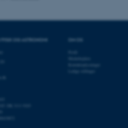
Session
Generel formål platform 
Oracle Corporation
websteder skrevet i JSP. 
.au.dk
opretholde en anonym br
Session
This cookie is set by w
Microsoft Corporation
Azure cloud platform. It 
.mitstudie.au.dk
to make sure the visitor
to the same server in an
Session
This cookie is used by Mi
R FYSIK OG ASTRONOMI
OM OS
Microsoft Corporation
your login information
.login.microsoftonline.com
4 uger 2
This cookie is used by Mi
et
Profil
Microsoft Corporation
dage
your login information
login.microsoftonline.com
Medarbejdere
120
29
This cookie is used to d
Kontaktoplysninger
Cloudflare Inc.
minutter
humans and bots. This is
.pure.au.dk
Ledige stillinger
59
website, in order to mak
sekunder
of their website.
u.dk
29
This cookie is used to d
Cloudflare Inc.
minutter
humans and bots. This is
.linkedin.com
59
website, in order to mak
sekunder
of their website.
103
29
This cookie is used to d
Cloudflare Inc.
T: DK 3111 9103
minutter
humans and bots. This is
.twitter.com
59
58
website, in order to mak
sekunder
of their website.
00419872
Session
When using Microsoft Az
Microsoft Corporation