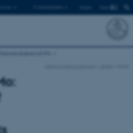
Find
 ph.d.er
Til medarbejdere
English
Bæredygtighed på IFA
Institut for Fysik og Astronomi
Aktuelt
Nyhed
Mo:
f
ts