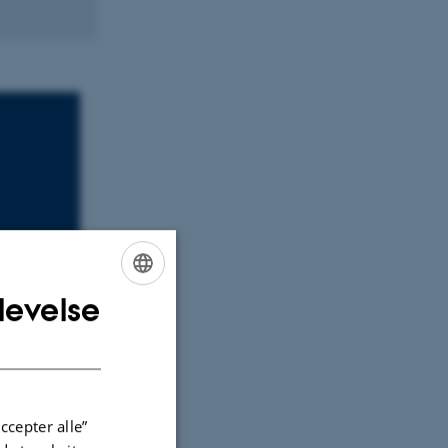
levelse
ENGLISH
DANISH
eme
ccepter alle”