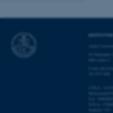
JSESSIONID
ARRAffinity
esctx
INSTITUT FO
fpc
Aarhus Universit
Ny Munkegade 
__cf_bm
8000 Aarhus C
E-mail: phys@a
Tlf: 8715 5696
__cf_bm
CVR-nr.: 31119
__cf_bm
Momsnummer/VA
P-nr.: 10098280
EAN-nr.: 57980
Stedkode: 7251
ARRAffinitySameSite