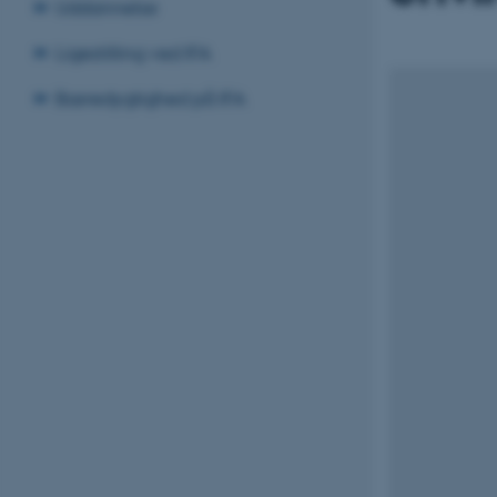
Uddannelse
Ligestilling ved IFA
Bæredygtighed på IFA