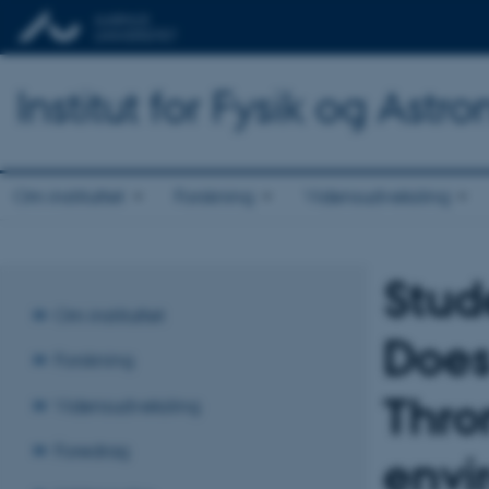
Institut for Fysik og Astr
Om instituttet
Forskning
Vidensudveksling
Stud
Om instituttet
Does
Forskning
Thro
Vidensudveksling
Foredrag
envi