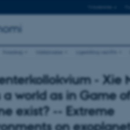
Til studerende
Til
onomi
Foredrag
Uddannelse
Ligestilling ved IFA
enterkollokvium - Xie 
 a world as in Game o
ne exist? -- Extreme
ronments on exoplane