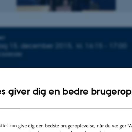
ysninger om arrangementet
NKT
dag 15. december 2015,
kl. 16:15 - 17:00
til kalender
ud.
s giver dig en bedre brugerop
orld as in Game of Throne exist? -- Extr
ments on exoplanets
itet kan give dig den bedste brugeroplevelse, når du vælger ”A