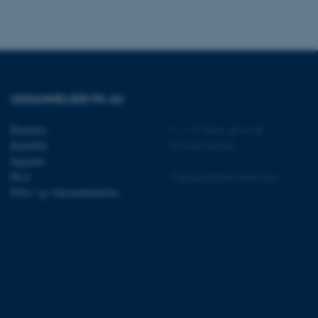
session cookie, brugt af
Bruges normalt til at
ugersession af serveren.
ebsites run on the Windows
is used for load balancing
 page requests are routed
y browsing session.
crosoft to securely verify
UDDANNELSER PÅ AU
crosoft to securely verify
Bachelor
©
—
Cookies på au.dk
Kandidat
Privatlivspolitik
istinguish between
Ingeniør
 beneficial for the
Ph.d.
Tilgængelighedserklæring
e valid reports on the use
Efter- og videreuddannelse
istinguish between
 beneficial for the
e valid reports on the use
istinguish between
 beneficial for the
e valid reports on the use
ure as a hosting platform