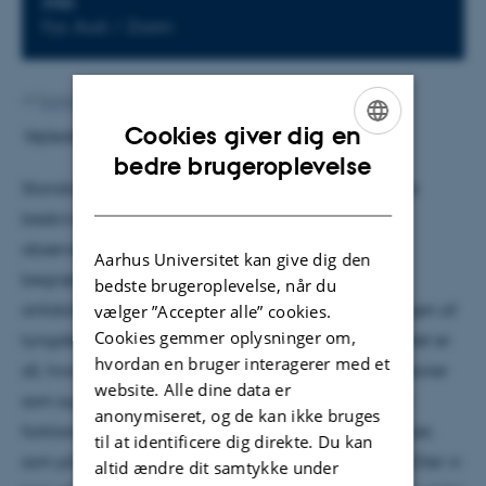
STED
Fys. Aud. / Zoom
Af
Sunniva Busk Vang
Cookies giver dig en
Vejleder: Hans Fynbo
ENGLISH
bedre brugeroplevelse
Standard modellen (SM) har med stor succes kunne
DANISH
beskrive partikel- og kernereaktioner, som vi kan
observere i vores eksperimenter. Men SM har
Aarhus Universitet kan give dig den
begrænsninger, idet den ikke kan forklare stof og
bedste brugeroplevelse, når du
antistof-asymmetri, mørkt stof/energi eller foreningen af
vælger ”Accepter alle” cookies.
Cookies gemmer oplysninger om,
tyngdekraften med kvantemekanikken. Spørgsmålet er
hvordan en bruger interagerer med et
så, hvordan kan vi eksperimentelt lede efter nye teorier
website. Alle dine data er
som supersymmetri og multi Higgs-teorier, der kan
anonymiseret, og de kan ikke bruges
forklare disse ting. Vi kan enten gå til højere energier,
til at identificere dig direkte. Du kan
som på CERN, for at finde grænser for kendt fysik. Eller vi
altid ændre dit samtykke under