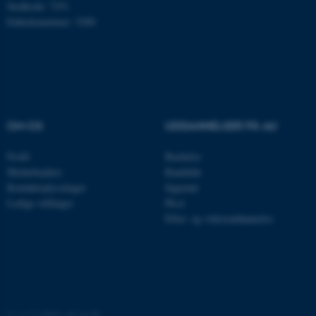
Stedkode: 7251
Navn
Udbyder / Domæne
Enhedsnummer: 5200
be_typo_user
TYPO3 Association
.au.dk
fe_typo_user
Typo3 Association
.au.dk
OM OS
UDDANNELSER PÅ AU
Profil
Bachelor
Medarbejdere
Kandidat
Kontaktoplysninger
Ingeniør
Ledige stillinger
Ph.d.
Efter- og videreuddannelse
ASP.NET_SessionId
Microsoft Corporation
.au.dk
©
—
Cookies på au.dk