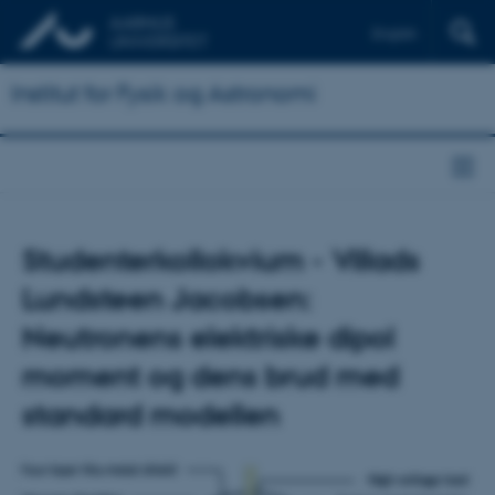
English
Institut for Fysik og Astronomi
Studenterkollokvium - Villads
Lundsteen Jacobsen:
Neutronens elektriske dipol
moment og dens brud med
standard modellen