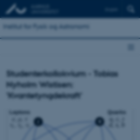
English
Institut for Fysik og Astronomi
Studenterkollokvium - Tobias
Nyholm Wistisen:
'Kvantetyngdekraft'