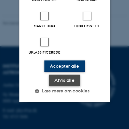
Revideret 29.09.2025
-
web@phys.au.dk
MARKETING
FUNKTIONELLE
UKLASSIFICEREDE
INSTITUT FOR FYSIK OG
Accepter alle
ASTRONOMI
Afvis alle
Aarhus Universitet
Læs mere om cookies
Ny Munkegade 120
8000 Aarhus C
E-mail: phys@au.dk
Nødvendige
Statistiske
Marketing
Tlf: 8715 5696
Funktionelle
Uklassificerede