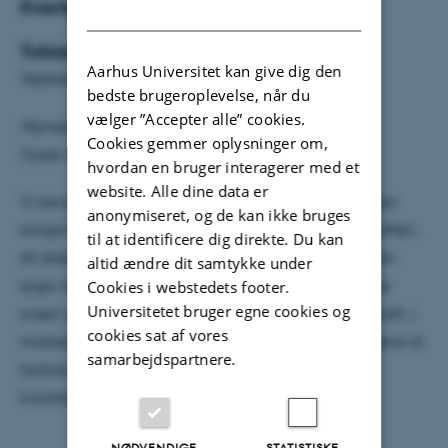
Kvantetyngdekraft
DANISH
Tobias Nyholm Wistisen
Aarhus Universitet kan give dig den
Vejleder: Nikolaj Zinner
bedste brugeroplevelse, når du
vælger ”Accepter alle” cookies.
Mandag den 24. februar kl. 14.15
Cookies gemmer oplysninger om,
Fysisk Auditorium
hvordan en bruger interagerer med et
website. Alle dine data er
Vi kender i dag til 4 naturkræfter. Den stærke og den
anonymiseret, og de kan ikke bruges
svage kernekraft, elektromagnetisme og tyngdekraften.
til at identificere dig direkte. Du kan
Af disse bliver tyngdekraften ofte betegnet som ’den
altid ændre dit samtykke under
syge mand’. Dette skyldes at det har vist sig at være
Cookies i webstedets footer.
Universitetet bruger egne cookies og
svært at lave en kvantemekanisk teori for tyngdekraft, i
cookies sat af vores
modsætning til de 3 andre naturkræfter. Jeg vil prøve at
samarbejdspartnere.
forklare problemet og hvilke bud vi har på
kvantemekaniske teorier for tyngdekraft.
NØDVENDIGE
STATISTISKE