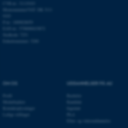
CVR-nr.: 31119103
Momsnummer/VAT: DK 3111
9103
Nødvendige cookies hjælper
P-nr.: 1009828059
med at gøre hjemmesiden
EAN-nr.: 5798000419872
brugbar ved at aktivere nogle
Stedkode: 7251
grundlæggende funktioner
Enhedsnummer: 5200
som navigation mm.
Hjemmesiden kan ikke
fungerer uden disse cookies.
OM OS
UDDANNELSER PÅ AU
Navn
Udbyder / Domæne
be_typo_user
TYPO3 Association
Profil
Bachelor
.au.dk
Medarbejdere
Kandidat
Kontaktoplysninger
Ingeniør
Ledige stillinger
Ph.d.
Efter- og videreuddannelse
fe_typo_user
Typo3 Association
.au.dk